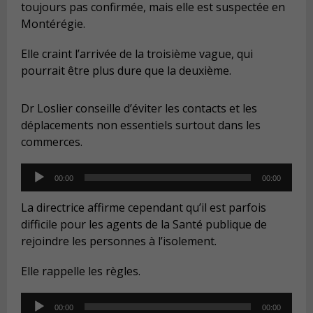
toujours pas confirmée, mais elle est suspecté
e en
Mont
é
r
é
gie.
Elle craint l
’
arriv
ée de la troisi
è
me vague, qui
pourrait
ê
tre plus dure que la deuxi
ème.
Dr Loslier conseille d’éviter les contacts et les
déplacements non essentiels surtout dans les
commerces.
Audio
00:00
00:00
Player
La directrice affirme cependant qu
’
il est parfois
difficile pour les agents de la Santé publique de
rejoindre les personnes
à l’
isolement.
Elle rappelle les r
è
gles.
Audio
00:00
00:00