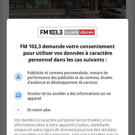
BROSSARD
FM 103,3 demande votre consentement
Publié le 2 août 2026 à 23h04
pour utiliser vos données à caractère
Rappel de quatre produits alimentaires à
personnel dans les cas suivants :
Brossard
Publicités et contenu personnalisés, mesure de
performance des publicités et du contenu, études
d’audience et développement de services
Stocker et/ou accéder à des informations sur un
appareil
En savoir plus
Vos données à caractère personnel seront traitées, et les
informations liées à votre appareil (cookies, identifiants
uniques et autres types de données) pourront être stockées
et consultées par 66 partenaires, ainsi que partagées avec lui,