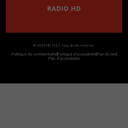
RADIO HD
••••••••••••••••••
Comment synthoniser la fréquence HD dans
votre voiture
© 2026 FM 103,3 Tous droits réservés.
Politique de confidentialité
Politique d’accessibilité
Plan du site
Plan d'accessibilite