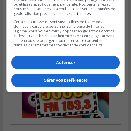
ou utilisées spécifiquement par ce site. Nos partenaires et
GREENFIELD PARK
nous-mêmes sommes susceptibles d'utiliser des données de
Publié le 31 juillet 2026 à 16h45
géolocalisation précises.
Liste des partenaires.
Des firmes de Longueuil vont participer
aux méga-travaux de l’hôpital Charles-
Certains fournisseurs sont susceptibles de traiter vos
données à caractère personnel sur la base de l'intérêt
Le Moyne
légitime. Vous pouvez vous y opposer en gérant vos options
ci-dessous. Recherchez un lien en bas de cette page ou dans
le menu du site pour gérer ou retirer votre consentement
dans les paramètres des cookies et de confidentialité.
Autoriser
Gérer vos préférences