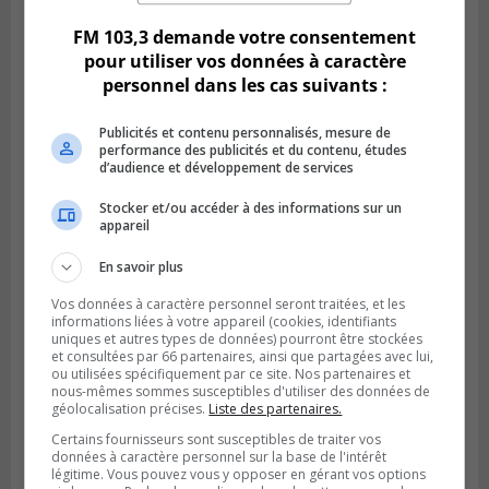
FM 103,3 demande votre consentement
pour utiliser vos données à caractère
VIEUX-LONGUEUIL
Publié le 28 juillet 2026 à 07h44
personnel dans les cas suivants :
La Tablée des chefs obtient un appui
financier pour poursuivre sa mission
Publicités et contenu personnalisés, mesure de
performance des publicités et du contenu, études
d’audience et développement de services
Stocker et/ou accéder à des informations sur un
appareil
En savoir plus
Vos données à caractère personnel seront traitées, et les
informations liées à votre appareil (cookies, identifiants
uniques et autres types de données) pourront être stockées
et consultées par 66 partenaires, ainsi que partagées avec lui,
ou utilisées spécifiquement par ce site. Nos partenaires et
nous-mêmes sommes susceptibles d'utiliser des données de
géolocalisation précises.
Liste des partenaires.
BOUCHERVILLE
Publié le 27 juillet 2026 à 19h58
Certains fournisseurs sont susceptibles de traiter vos
Metro prend les moyens pour protéger son
données à caractère personnel sur la base de l'intérêt
personnel cadre
légitime. Vous pouvez vous y opposer en gérant vos options