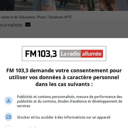
 santé et de l’éducation. Photo : Facebook APTS
journaliste :
nt participer à des moyens de pression historiques si la 
l et technique de la santé (APTS).
FM 103,3 demande votre consentement pour
utiliser vos données à caractère personnel
dans les cas suivants :
Esmail, souligne que jusqu’à présent plus de 90% des gens
Publicités et contenu personnalisés, mesure de performance des
publicités et du contenu, études d’audience et développement de
uveler le contrat de travail des employés.
services
Stocker et/ou accéder à des informations sur un appareil
 notamment l’augmentation de salaire, la retraite et les