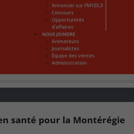
Annoncer sur FM103,3
Concours
Opportunités
d’affaires
NOUS JOINDRE
Animateurs
Journalistes
Équipe des ventes
Administration
 en santé pour la Montérégie