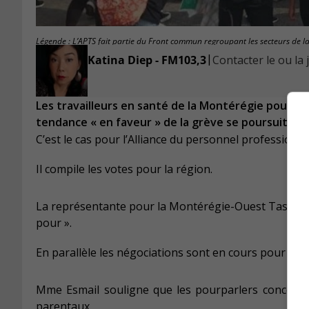
Légende : L’APTS fait partie du Front commun regroupant les secteurs de la
|
Katina Diep - FM103,3
Contacter le ou la 
Les travailleurs en santé de la Montérégie pourraie
tendance « en faveur » de la grève se poursuit.
C’est le cas pour l’Alliance du personnel professionne
Il compile les votes pour la région.
La représentante pour la Montérégie-Ouest Tasmine 
pour ».
En parallèle les négociations sont en cours pour reno
Mme Esmail souligne que les pourparlers concernent
parentaux.