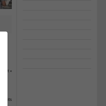
forte
 sont «
 droits