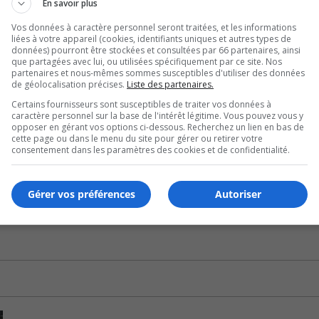
En savoir plus
 de fonds pour offrir des meilleures conditions.
Vos données à caractère personnel seront traitées, et les informations
liées à votre appareil (cookies, identifiants uniques et autres types de
données) pourront être stockées et consultées par 66 partenaires, ainsi
 rejetée par les regroupements du réseau public.
que partagées avec lui, ou utilisées spécifiquement par ce site. Nos
partenaires et nous-mêmes sommes susceptibles d'utiliser des données
de géolocalisation précises.
Liste des partenaires.
e dans les prochains jours.
Certains fournisseurs sont susceptibles de traiter vos données à
caractère personnel sur la base de l'intérêt légitime. Vous pouvez vous y
igeant, constate que « la participation est excellente » c
opposer en gérant vos options ci-dessous. Recherchez un lien en bas de
cette page ou dans le menu du site pour gérer ou retirer votre
consentement dans les paramètres des cookies et de confidentialité.
endredi.
Gérer vos préférences
Autoriser
ifestent à Montréal (fm1033.ca)