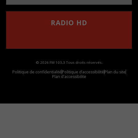
RADIO HD
••••••••••••••••••
Comment synthoniser la fréquence HD dans
votre voiture
© 2026 FM 103,3 Tous droits réservés.
Politique de confidentialité
Politique d’accessibilité
Plan du site
Plan d'accessibilite