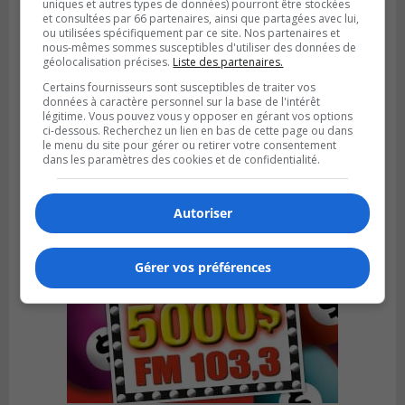
uniques et autres types de données) pourront être stockées
et consultées par 66 partenaires, ainsi que partagées avec lui,
ou utilisées spécifiquement par ce site. Nos partenaires et
nous-mêmes sommes susceptibles d'utiliser des données de
géolocalisation précises.
Liste des partenaires.
SAINT-BRUNO-DE-MONTARVILLE
Certains fournisseurs sont susceptibles de traiter vos
Publié le 2 août 2026 à 08h06
données à caractère personnel sur la base de l'intérêt
La Fête des parcs est de retour à Saint-
légitime. Vous pouvez vous y opposer en gérant vos options
Bruno
ci-dessous. Recherchez un lien en bas de cette page ou dans
le menu du site pour gérer ou retirer votre consentement
dans les paramètres des cookies et de confidentialité.
Autoriser
Gérer vos préférences