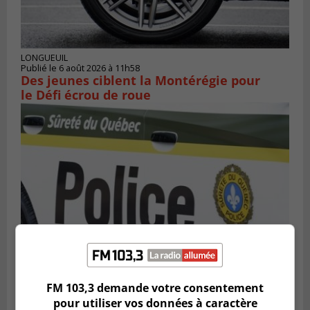
LONGUEUIL
Publié le 6 août 2026 à 11h58
Des jeunes ciblent la Montérégie pour
le Défi écrou de roue
Publié le 6 août 2026 à 05h39
FM 103,3 demande votre consentement
La grenade du camping du lac Cristal était
pour utiliser vos données à caractère
inoffensive