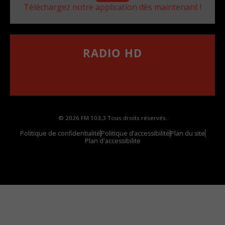
Téléchargez notre application dès maintenant !
RADIO HD
••••••••••••••••••
Comment synthoniser la fréquence HD dans
votre voiture
© 2026 FM 103,3 Tous droits réservés.
Politique de confidentialité
Politique d’accessibilité
Plan du site
Plan d'accessibilite