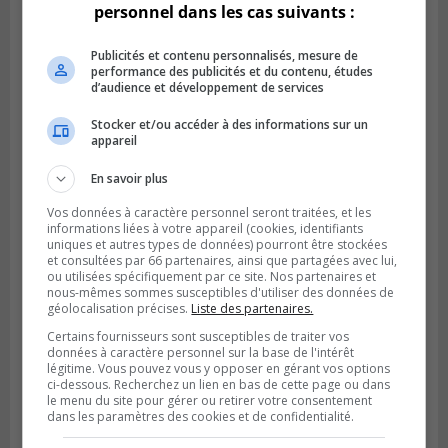
personnel dans les cas suivants :
Publicités et contenu personnalisés, mesure de
performance des publicités et du contenu, études
d’audience et développement de services
Stocker et/ou accéder à des informations sur un
appareil
En savoir plus
Vos données à caractère personnel seront traitées, et les
informations liées à votre appareil (cookies, identifiants
uniques et autres types de données) pourront être stockées
et consultées par 66 partenaires, ainsi que partagées avec lui,
Publié le 5 août 2026 à 09h42
La SQ lance un appel à la population pour
ou utilisées spécifiquement par ce site. Nos partenaires et
nous-mêmes sommes susceptibles d'utiliser des données de
retrouver un homme disparu
géolocalisation précises.
Liste des partenaires.
Certains fournisseurs sont susceptibles de traiter vos
données à caractère personnel sur la base de l'intérêt
légitime. Vous pouvez vous y opposer en gérant vos options
ci-dessous. Recherchez un lien en bas de cette page ou dans
le menu du site pour gérer ou retirer votre consentement
dans les paramètres des cookies et de confidentialité.