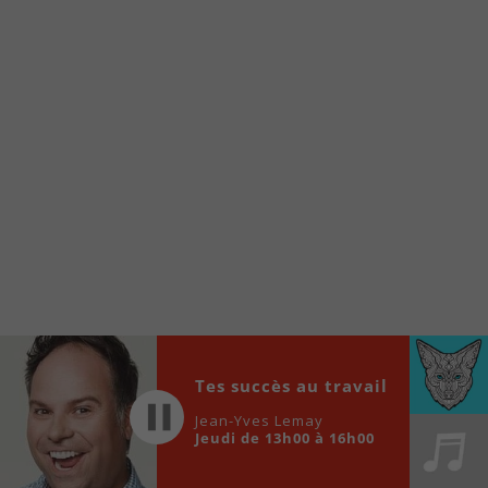
À partir de votre téléphone, allez sur le site
internet de la Radio allumée au
www.fm1033.ca
Ensuite cliquez sur l’icône situé au bas de
votre écran
(celui qui représente un carré incluant une
flèche dirigé vers le haut)
Cliquez maintenant sur l’option Ajouter sur
l’écran d’accueil et vous verrez apparaître le
logo du FM 103,3
Faites Enregistrer en haut à droite.
Et voilà! Toutes les infos et l’écoute de votre radio
locale vous sont maintenant accessibles en un clic!
Audio
Tes succès au travail
00:00
00:00
Player
Jean-Yves Lemay
Jeudi de 13h00 à 16h00