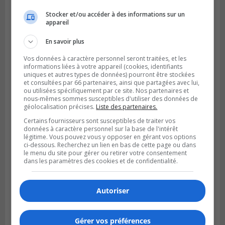
Stocker et/ou accéder à des informations sur un
appareil
LA PRAIRIE
Publié le 4 août 2026 à 15h50
En savoir plus
Le mur du rempart de La Prairie retrouve
sa jeunesse
Vos données à caractère personnel seront traitées, et les
informations liées à votre appareil (cookies, identifiants
uniques et autres types de données) pourront être stockées
et consultées par 66 partenaires, ainsi que partagées avec lui,
ou utilisées spécifiquement par ce site. Nos partenaires et
nous-mêmes sommes susceptibles d'utiliser des données de
géolocalisation précises.
Liste des partenaires.
Certains fournisseurs sont susceptibles de traiter vos
données à caractère personnel sur la base de l'intérêt
légitime. Vous pouvez vous y opposer en gérant vos options
ci-dessous. Recherchez un lien en bas de cette page ou dans
le menu du site pour gérer ou retirer votre consentement
dans les paramètres des cookies et de confidentialité.
SAINT-CONSTANT
Autoriser
Publié le 4 août 2026 à 14h02
Saint-Constant signe une nouvelle
convention pour le bien de la population
Gérer vos préférences