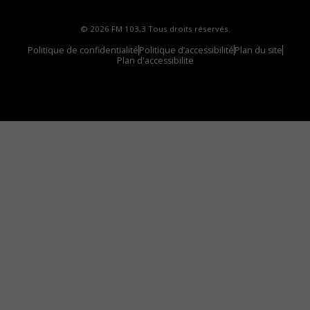
© 2026 FM 103,3 Tous droits réservés.
Politique de confidentialité
Politique d’accessibilité
Plan du site
Plan d'accessibilite
Comment installer notre vignette sur votre
appareil mobile