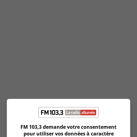
Clear Search
Zoom sur Tyler Joe Miller
juillet 16, 2023
France Dubé
Zoom sur Justin Berth
juillet 15, 2023
France Dubé
Zoom sur Justin Legacy
juillet 3, 2023
France Dubé
Zoom sur Andie Therio
juin 26, 2023
France Dubé
Zoom sur Steph Morin
FM 103,3 demande votre consentement
juin 19, 2023
pour utiliser vos données à caractère