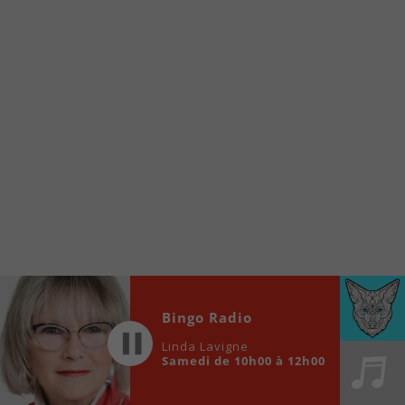
www.fm1033.ca
Ensuite cliquez sur l’icône situé au bas de
votre écran
(celui qui représente un carré incluant une
flèche dirigé vers le haut)
Cliquez maintenant sur l’option Ajouter sur
l’écran d’accueil et vous verrez apparaître le
logo du FM 103,3
Faites Enregistrer en haut à droite.
Et voilà! Toutes les infos et l’écoute de votre radio
locale vous sont maintenant accessibles en un clic!
Audio
00:00
00:00
Player
Bingo Radio
Linda Lavigne
Samedi de 10h00 à 12h00