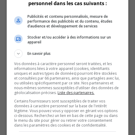
France Dubé
personnel dans les cas suivants :
Zoom sur Jay Kutcher
juin 11, 2023
Publicités et contenu personnalisés, mesure de
performance des publicités et du contenu, études
France Dubé
d’audience et développement de services
Zoom sur Brittany Kennell
Stocker et/ou accéder à des informations sur un
juin 4, 2023
appareil
France Dubé
Zoom sur Phil Lauzon
En savoir plus
mai 30, 2023
Vos données à caractère personnel seront traitées, et les
France Dubé
informations liées à votre appareil (cookies, identifiants
uniques et autres types de données) pourront être stockées
Zoom sur Five Roses
et consultées par 66 partenaires, ainsi que partagées avec lui,
mai 23, 2023
ou utilisées spécifiquement par ce site. Nos partenaires et
nous-mêmes sommes susceptibles d'utiliser des données de
France Dubé
géolocalisation précises.
Liste des partenaires.
Zoom sur le Blue Ridge Band
Certains fournisseurs sont susceptibles de traiter vos
mai 21, 2023
données à caractère personnel sur la base de l'intérêt
France Dubé
légitime. Vous pouvez vous y opposer en gérant vos options
ci-dessous. Recherchez un lien en bas de cette page ou dans
Load More
le menu du site pour gérer ou retirer votre consentement
Search Results placeholder
dans les paramètres des cookies et de confidentialité.
Previous Episode