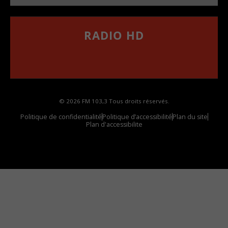
RADIO HD
••••••••••••••••••
Comment synthoniser la fréquence HD dans
votre voiture
© 2026 FM 103,3 Tous droits réservés.
Politique de confidentialité
Politique d’accessibilité
Plan du site
Plan d'accessibilite