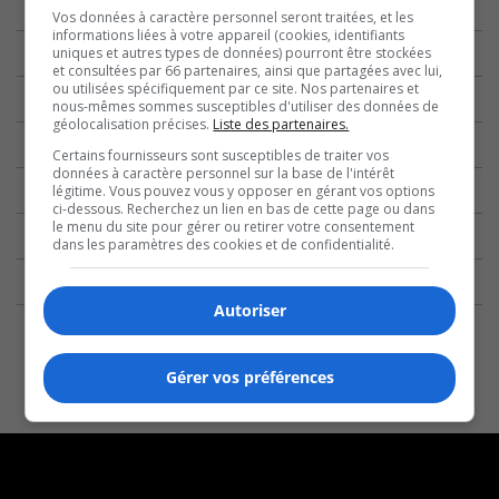
Vos données à caractère personnel seront traitées, et les
informations liées à votre appareil (cookies, identifiants
uniques et autres types de données) pourront être stockées
et consultées par 66 partenaires, ainsi que partagées avec lui,
ou utilisées spécifiquement par ce site. Nos partenaires et
nous-mêmes sommes susceptibles d'utiliser des données de
géolocalisation précises.
Liste des partenaires.
Certains fournisseurs sont susceptibles de traiter vos
données à caractère personnel sur la base de l'intérêt
légitime. Vous pouvez vous y opposer en gérant vos options
ci-dessous. Recherchez un lien en bas de cette page ou dans
le menu du site pour gérer ou retirer votre consentement
dans les paramètres des cookies et de confidentialité.
Autoriser
Gérer vos préférences