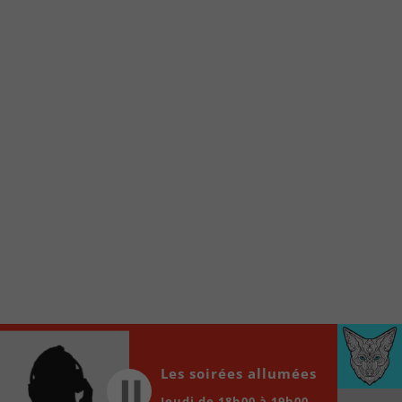
À partir de votre téléphone, allez sur le site
internet de la Radio allumée au
www.fm1033.ca
Ensuite cliquez sur l’icône situé au bas de
votre écran
(celui qui représente un carré incluant une
flèche dirigé vers le haut)
Cliquez maintenant sur l’option Ajouter sur
l’écran d’accueil et vous verrez apparaître le
logo du FM 103,3
Faites Enregistrer en haut à droite.
Et voilà! Toutes les infos et l’écoute de votre radio
locale vous sont maintenant accessibles en un clic!
Audio
00:00
00:00
Player
Les soirées allumées
Jeudi de 18h00 à 19h00