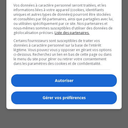
Vos données à caractère personnel seront traitées, et les
informations liées à votre appareil (cookies, identifiants
uniques et autres types de données) pourront être stockées
et consultées par 66 partenaires, ainsi que partagées avec lui,
ou utilisées spécifiquement par ce site. Nos partenaires et
nous-mêmes sommes susceptibles d'utiliser des données de
géolocalisation précises.
Liste des partenaires.
Certains fournisseurs sont susceptibles de traiter vos
données à caractère personnel sur la base de l'intérêt
légitime. Vous pouvez vous y opposer en gérant vos options
Clear Search
ci-dessous. Recherchez un lien en bas de cette page ou dans
Le musée des beaux-arts de Mont Saint-Hilaire
le menu du site pour gérer ou retirer votre consentement
dans les paramètres des cookies et de confidentialité.
avril 2, 2023
Charles Gaudreau
La maison Lepailleur
Autoriser
avril 2, 2023
Charles Gaudreau
Gérer vos préférences
La maison Trestler
avril 2, 2023
Charles Gaudreau
Pointe du buisson, Musée québécois d'archéologie
avril 2, 2023