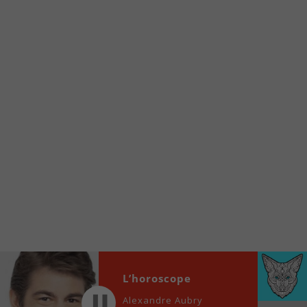
À partir de votre téléphone, allez sur le site
internet de la Radio allumée au
www.fm1033.ca
Ensuite cliquez sur l’icône situé au bas de
votre écran
(celui qui représente un carré incluant une
flèche dirigé vers le haut)
Cliquez maintenant sur l’option Ajouter sur
l’écran d’accueil et vous verrez apparaître le
logo du FM 103,3
Faites Enregistrer en haut à droite.
Et voilà! Toutes les infos et l’écoute de votre radio
locale vous sont maintenant accessibles en un clic!
Audio
00:00
00:00
L’horoscope
Player
Alexandre Aubry