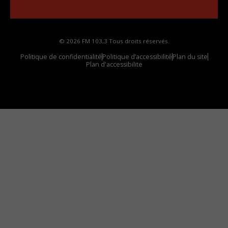
votre voiture
© 2026 FM 103,3 Tous droits réservés.
Politique de confidentialité
Politique d’accessibilité
Plan du site
Plan d'accessibilite
Comment installer notre vignette sur votre