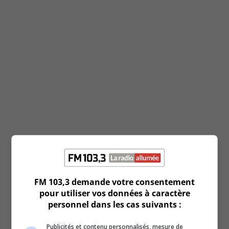
juillet 25, 2026
Fm 103.3
Country Sans Limite : 07/18/2026 06:00
juillet 18, 2026
Fm 103.3
Country Sans Limite : 07/11/2026 06:00
juillet 11, 2026
Fm 103.3
Country Sans Limite : 07/04/2026 06:00
juillet 4, 2026
Fm 103.3
Country Sans Limite : 06/27/2026 06:00
juin 27, 2026
Fm 103.3
FM 103,3 demande votre consentement
Country Sans Limite : 06/20/2026 06:00
pour utiliser vos données à caractère
juin 20, 2026
personnel dans les cas suivants :
Fm 103.3
Search Results placeholder
Publicités et contenu personnalisés, mesure de