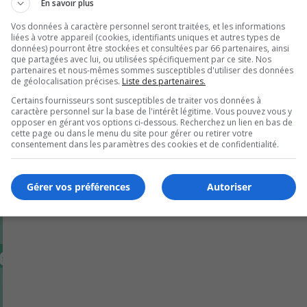
En savoir plus
dez-vous sur le site monteregie.quebec, sous l’onglet Votez 
Vos données à caractère personnel seront traitées, et les informations
liées à votre appareil (cookies, identifiants uniques et autres types de
données) pourront être stockées et consultées par 66 partenaires, ainsi
ement.
que partagées avec lui, ou utilisées spécifiquement par ce site. Nos
partenaires et nous-mêmes sommes susceptibles d'utiliser des données
de géolocalisation précises.
Liste des partenaires.
Certains fournisseurs sont susceptibles de traiter vos données à
caractère personnel sur la base de l'intérêt légitime. Vous pouvez vous y
opposer en gérant vos options ci-dessous. Recherchez un lien en bas de
cette page ou dans le menu du site pour gérer ou retirer votre
consentement dans les paramètres des cookies et de confidentialité.
Gérer vos préférences
Autoriser