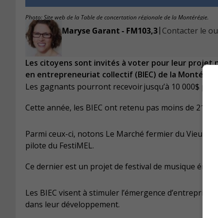
Photo: Site web de la Table de concertation régionale de la Montérégie.
|
Maryse Garant - FM103,3
Contacter le ou 
Les citoyens sont invités à voter pour leur projet 
en entrepreneuriat collectif (BIEC) de la Montérégi
Les gagnants pourront recevoir jusqu’à 10 000$ pour 
Cette année, les BIEC ont retenu pas moins de 21 pro
Parmi ceux-ci, notons Le Marché fermier du Vieux-Long
pilote du FestiMEL.
Ce dernier est un projet de festival de musique émer
Les BIEC visent à stimuler l’émergence d’entreprises 
dans leur développement.