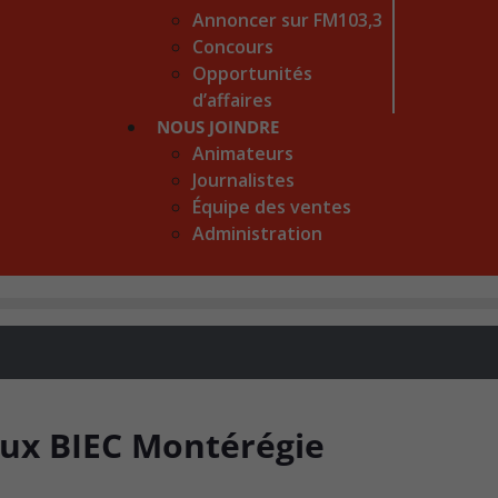
Annoncer sur FM103,3
Concours
Opportunités
d’affaires
NOUS JOINDRE
Animateurs
Journalistes
Équipe des ventes
Administration
aux BIEC Montérégie