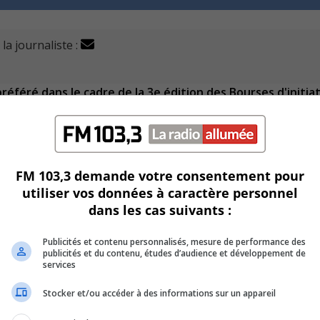
la journaliste :
préféré dans le cadre de la 3e édition des Bourses d'initia
e.
réaliser leurs projets d’économie sociale.
jets de l’agglomération de Longueuil.
FM 103,3 demande votre consentement pour
utiliser vos données à caractère personnel
ueuil, le projet de site web de La Maison de l’accueil et le 
dans les cas suivants :
Publicités et contenu personnalisés, mesure de performance des
gente locale dans le Vieux-Longueuil.
publicités et du contenu, études d’audience et développement de
services
collectives et à renforcer des projets d’économie sociale exi
Stocker et/ou accéder à des informations sur un appareil