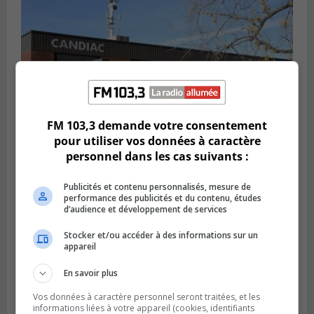
FM 103,3 demande votre consentement
pour utiliser vos données à caractère
personnel dans les cas suivants :
CANDIAC
Publié le 27 juillet 2026 à 14h40
Publicités et contenu personnalisés, mesure de
Candiac propulse sa transition verte
performance des publicités et du contenu, études
d’audience et développement de services
Stocker et/ou accéder à des informations sur un
appareil
En savoir plus
Vos données à caractère personnel seront traitées, et les
informations liées à votre appareil (cookies, identifiants