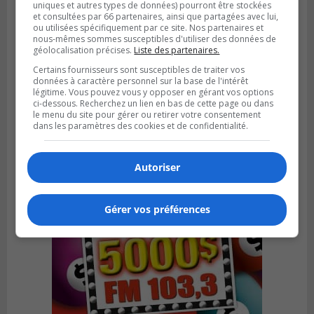
uniques et autres types de données) pourront être stockées
et consultées par 66 partenaires, ainsi que partagées avec lui,
ou utilisées spécifiquement par ce site. Nos partenaires et
nous-mêmes sommes susceptibles d'utiliser des données de
géolocalisation précises.
Liste des partenaires.
SAINT-BRUNO-DE-MONTARVILLE
Certains fournisseurs sont susceptibles de traiter vos
Publié le 26 juillet 2026 à 08h01
données à caractère personnel sur la base de l'intérêt
Saint‑Bruno veut accélérer l’abandon des
légitime. Vous pouvez vous y opposer en gérant vos options
outils à essence
ci-dessous. Recherchez un lien en bas de cette page ou dans
le menu du site pour gérer ou retirer votre consentement
dans les paramètres des cookies et de confidentialité.
Autoriser
Gérer vos préférences