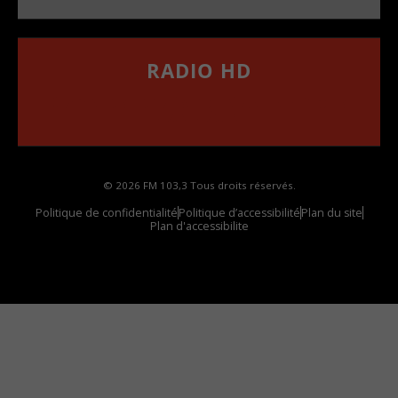
RADIO HD
••••••••••••••••••
Comment synthoniser la fréquence HD dans
votre voiture
© 2026 FM 103,3 Tous droits réservés.
Politique de confidentialité
Politique d’accessibilité
Plan du site
Plan d'accessibilite