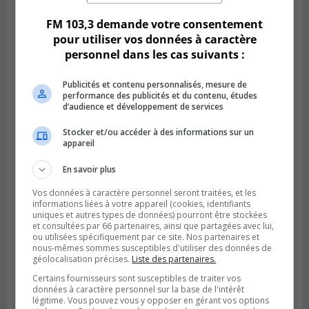
FM 103,3 demande votre consentement
pour utiliser vos données à caractère
personnel dans les cas suivants :
Publicités et contenu personnalisés, mesure de
performance des publicités et du contenu, études
d’audience et développement de services
Stocker et/ou accéder à des informations sur un
appareil
GREENFIELD PARK
En savoir plus
Publié le 31 juillet 2026 à 16h45
Des firmes de Longueuil vont participer
Vos données à caractère personnel seront traitées, et les
aux méga-travaux de l’hôpital Charles-
informations liées à votre appareil (cookies, identifiants
Le Moyne
uniques et autres types de données) pourront être stockées
et consultées par 66 partenaires, ainsi que partagées avec lui,
ou utilisées spécifiquement par ce site. Nos partenaires et
nous-mêmes sommes susceptibles d'utiliser des données de
géolocalisation précises.
Liste des partenaires.
Certains fournisseurs sont susceptibles de traiter vos
données à caractère personnel sur la base de l'intérêt
légitime. Vous pouvez vous y opposer en gérant vos options