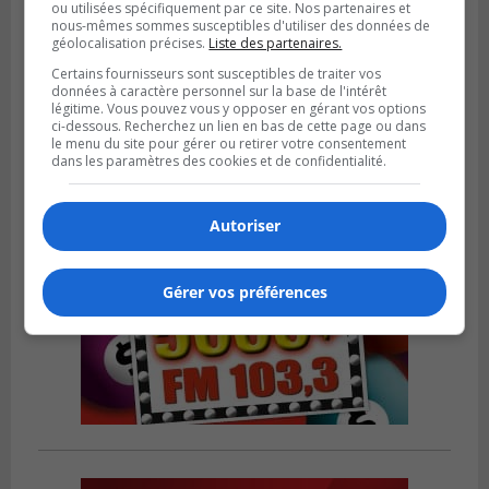
ou utilisées spécifiquement par ce site. Nos partenaires et
nous-mêmes sommes susceptibles d'utiliser des données de
géolocalisation précises.
Liste des partenaires.
Publié le 6 juillet 2026 à 09h33
Longueuil conclue un contrat pour
Certains fournisseurs sont susceptibles de traiter vos
valoriser des cendres d’incinération
données à caractère personnel sur la base de l'intérêt
légitime. Vous pouvez vous y opposer en gérant vos options
ci-dessous. Recherchez un lien en bas de cette page ou dans
le menu du site pour gérer ou retirer votre consentement
dans les paramètres des cookies et de confidentialité.
Autoriser
Gérer vos préférences