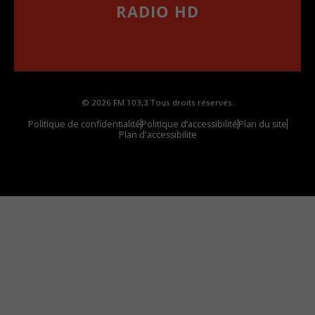
RADIO HD
••••••••••••••••••
Comment synthoniser la fréquence HD dans
votre voiture
© 2026 FM 103,3 Tous droits réservés.
Politique de confidentialité
Politique d’accessibilité
Plan du site
Plan d'accessibilite