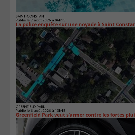
SAINT-CONSTANT
Publié le 7 août 2026 à 06h15
La police enquête sur une noyade à Saint-Consta
GREENFIELD PARK
Publié le 6 août 2026 à 13h45
Greenfield Park veut s’armer 