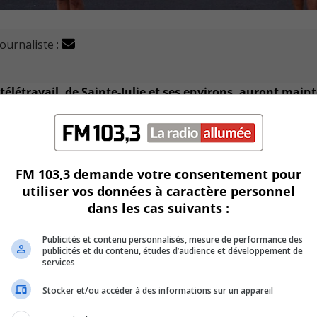
journaliste :
élétravail, de Sainte-Julie et ses environs, auront main
 financière de 92 000$.
lle mardi par la ministre des Affaires municipales et de
FM 103,3 demande votre consentement pour
utiliser vos données à caractère personnel
cadre du Fonds d’appui au rayonnement des régions (FARR).
dans les cas suivants :
 permettre aux citoyennes et aux citoyens d’y faire du télétr
Publicités et contenu personnalisés, mesure de performance des
ent adéquat.
publicités et du contenu, études d’audience et développement de
services
oit qui estiment que c’est une alternative tournée vers les b
Stocker et/ou accéder à des informations sur un appareil