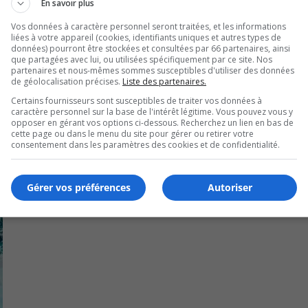
En savoir plus
r les véhicules qui transitaient vers Montréal et par le fait 
ontaine.
Vos données à caractère personnel seront traitées, et les informations
liées à votre appareil (cookies, identifiants uniques et autres types de
données) pourront être stockées et consultées par 66 partenaires, ainsi
que partagées avec lui, ou utilisées spécifiquement par ce site. Nos
partenaires et nous-mêmes sommes susceptibles d'utiliser des données
de géolocalisation précises.
Liste des partenaires.
Certains fournisseurs sont susceptibles de traiter vos données à
caractère personnel sur la base de l'intérêt légitime. Vous pouvez vous y
opposer en gérant vos options ci-dessous. Recherchez un lien en bas de
cette page ou dans le menu du site pour gérer ou retirer votre
consentement dans les paramètres des cookies et de confidentialité.
Gérer vos préférences
Autoriser