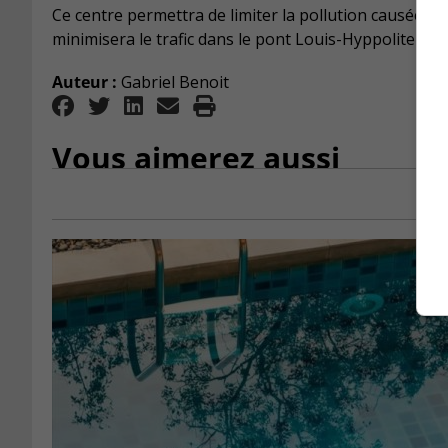
Ce centre permettra de limiter la pollution causée pa
minimisera le trafic dans le pont Louis-Hyppolite Laf
Auteur :
Gabriel Benoit
Vous aimerez aussi