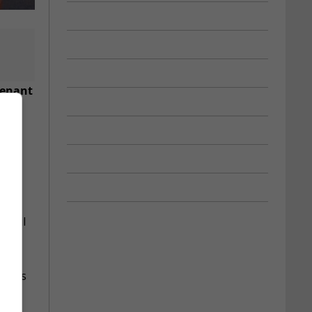
tenant
avail
esoins