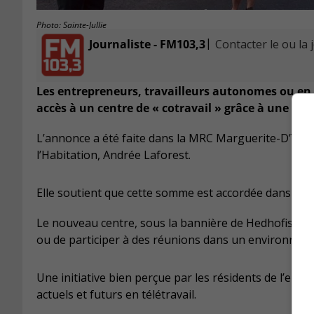
Photo: Sainte-Jullie
|
Journaliste - FM103,3
Contacter le ou la 
Les entrepreneurs, travailleurs autonomes ou en t
accès à un centre de « cotravail » grâce à une aide
L’annonce a été faite dans la MRC Marguerite-D’Youvl
l’Habitation, Andrée Laforest.
Elle soutient que cette somme est accordée dans le 
Le nouveau centre, sous la bannière de Hedhofis, doit
ou de participer à des réunions dans un environnem
Une initiative bien perçue par les résidents de l’endr
actuels et futurs en télétravail.