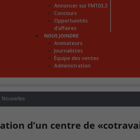
Annoncer sur FM103,3
Concours
Opportunités
d’affaires
NOUS JOINDRE
Animateurs
Journalistes
Équipe des ventes
Administration
,
Nouvelles
éation d’un centre de «cotrava