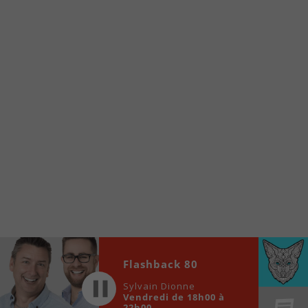
À partir de votre téléphone, allez sur le site
internet de la Radio allumée au
www.fm1033.ca
Ensuite cliquez sur l’icône situé au bas de
votre écran
(celui qui représente un carré incluant une
flèche dirigé vers le haut)
Cliquez maintenant sur l’option Ajouter sur
l’écran d’accueil et vous verrez apparaître le
logo du FM 103,3
Faites Enregistrer en haut à droite.
Et voilà! Toutes les infos et l’écoute de votre radio
locale vous sont maintenant accessibles en un clic!
Audio
Flashback 80
00:00
00:00
Player
Sylvain Dionne
Vendredi de 18h00 à
22h00