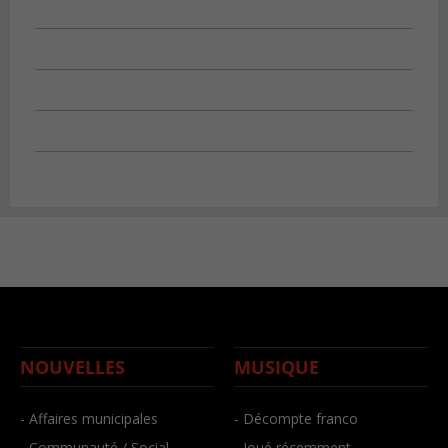
NOUVELLES
MUSIQUE
- Affaires municipales
- Décompte franco
- Communauté / Social
- Joué récemment