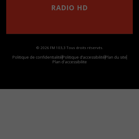
RADIO HD
••••••••••••••••••
Comment synthoniser la fréquence HD dans
votre voiture
© 2026 FM 103,3 Tous droits réservés.
Politique de confidentialité
Politique d’accessibilité
Plan du site
Plan d'accessibilite