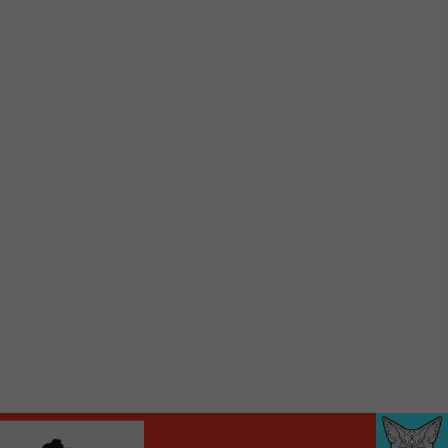
d’accueil rapidement.
Voici la procédure ;)
À partir de votre téléphone, allez sur le site
internet de la Radio allumée au
www.fm1033.ca
Ensuite cliquez sur l’icône situé au bas de
votre écran
(celui qui représente un carré incluant une
flèche dirigé vers le haut)
Cliquez maintenant sur l’option Ajouter sur
l’écran d’accueil et vous verrez apparaître le
logo du FM 103,3
Faites Enregistrer en haut à droite.
Et voilà! Toutes les infos et l’écoute de votre radio
locale vous sont maintenant accessibles en un clic!