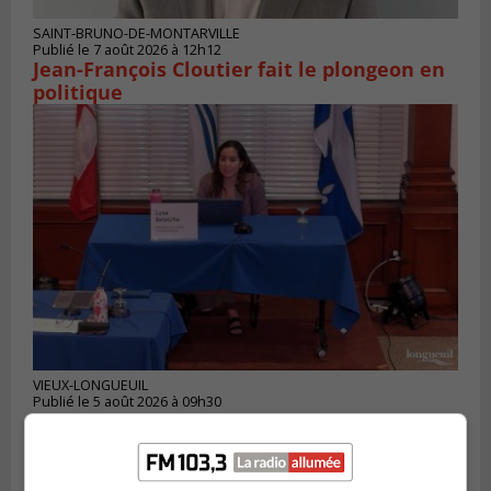
SAINT-BRUNO-DE-MONTARVILLE
Publié le 7 août 2026 à 12h12
Jean-François Cloutier fait le plongeon en
politique
VIEUX-LONGUEUIL
Publié le 5 août 2026 à 09h30
Lysa Bélaicha assure les services aux
citoyens du district Michel‑Chartrand