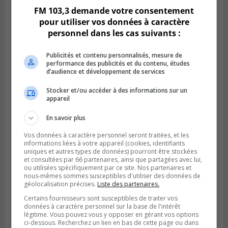
FM 103,3 demande votre consentement
pour utiliser vos données à caractère
personnel dans les cas suivants :
Publicités et contenu personnalisés, mesure de
performance des publicités et du contenu, études
d’audience et développement de services
Stocker et/ou accéder à des informations sur un
appareil
SAINT-LAMBERT
En savoir plus
Publié le 5 août 2026 à 08h23
De la fibrose kystique à l’Ironman : le
Vos données à caractère personnel seront traitées, et les
parcours inspirant d’Emma Fontaine
informations liées à votre appareil (cookies, identifiants
uniques et autres types de données) pourront être stockées
et consultées par 66 partenaires, ainsi que partagées avec lui,
ou utilisées spécifiquement par ce site. Nos partenaires et
nous-mêmes sommes susceptibles d'utiliser des données de
géolocalisation précises.
Liste des partenaires.
Certains fournisseurs sont susceptibles de traiter vos
données à caractère personnel sur la base de l'intérêt
légitime. Vous pouvez vous y opposer en gérant vos options
ci-dessous. Recherchez un lien en bas de cette page ou dans