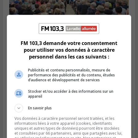
FM 103,3 demande votre consentement
VIEUX-LONGUEUIL
Publié le 3 août 2026 à 14h47
pour utiliser vos données à caractère
Le Livre bleu rassemble 200 curieux à
personnel dans les cas suivants :
Longueuil
Publicités et contenu personnalisés, mesure de
performance des publicités et du contenu, études
d’audience et développement de services
Stocker et/ou accéder à des informations sur un
appareil
En savoir plus
Vos données à caractère personnel seront traitées, et les
informations liées à votre appareil (cookies, identifiants
uniques et autres types de données) pourront être stockées
et consultées par 66 partenaires, ainsi que partagées avec lui,