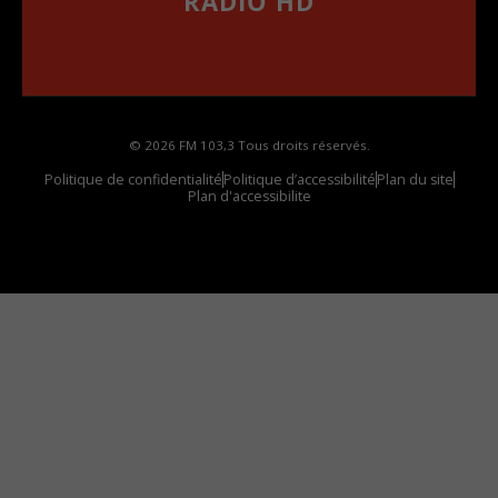
RADIO HD
••••••••••••••••••
Comment synthoniser la fréquence HD dans
votre voiture
© 2026 FM 103,3 Tous droits réservés.
Politique de confidentialité
Politique d’accessibilité
Plan du site
Plan d'accessibilite