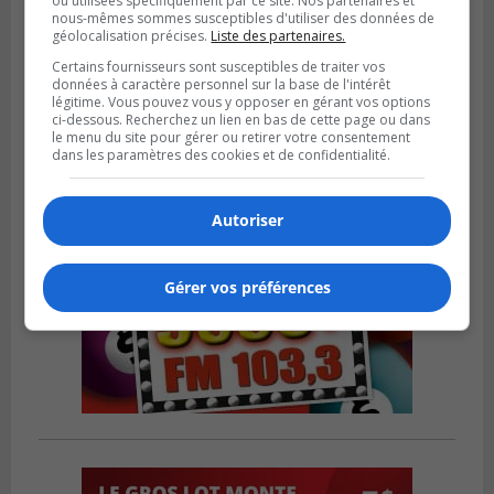
ou utilisées spécifiquement par ce site. Nos partenaires et
LA PRAIRIE
nous-mêmes sommes susceptibles d'utiliser des données de
Publié le 3 août 2026 à 06h57
géolocalisation précises.
Liste des partenaires.
Sonia Ziadé est candidate pour le PLQ
Certains fournisseurs sont susceptibles de traiter vos
dans La Prairie
données à caractère personnel sur la base de l'intérêt
légitime. Vous pouvez vous y opposer en gérant vos options
ci-dessous. Recherchez un lien en bas de cette page ou dans
le menu du site pour gérer ou retirer votre consentement
dans les paramètres des cookies et de confidentialité.
Autoriser
Gérer vos préférences