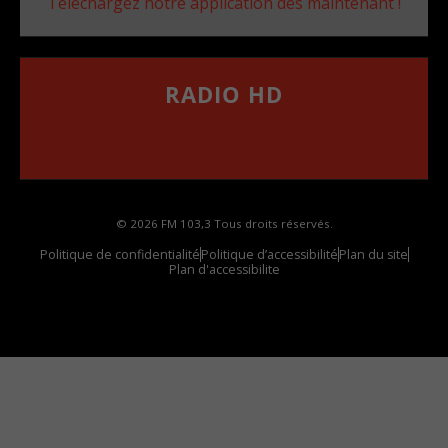
Téléchargez notre application dès maintenant !
RADIO HD
••••••••••••••••••
Comment synthoniser la fréquence HD dans
votre voiture
© 2026 FM 103,3 Tous droits réservés.
Politique de confidentialité
Politique d’accessibilité
Plan du site
Plan d'accessibilite