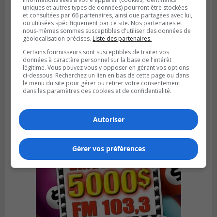
uniques et autres types de données) pourront être stockées
et consultées par 66 partenaires, ainsi que partagées avec lui,
ou utilisées spécifiquement par ce site. Nos partenaires et
nous-mêmes sommes susceptibles d'utiliser des données de
géolocalisation précises.
Liste des partenaires.
Certains fournisseurs sont susceptibles de traiter vos
LA PRAIRIE
données à caractère personnel sur la base de l'intérêt
Publié le 3 août 2026 à 06h57
Sonia Ziadé est candidate pour le PLQ
légitime. Vous pouvez vous y opposer en gérant vos options
ci-dessous. Recherchez un lien en bas de cette page ou dans
dans La Prairie
le menu du site pour gérer ou retirer votre consentement
dans les paramètres des cookies et de confidentialité.
Autoriser
Gérer vos préférences