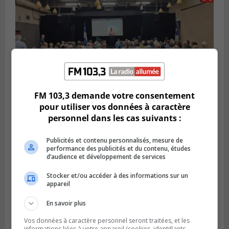
FM 103,3 demande votre consentement
pour utiliser vos données à caractère
personnel dans les cas suivants :
VIEUX-LONGUEUIL
Publié le 3 août 2026 à 14h47
Le Livre bleu rassemble 200 curieux à
Publicités et contenu personnalisés, mesure de
Longueuil
performance des publicités et du contenu, études
d’audience et développement de services
Stocker et/ou accéder à des informations sur un
appareil
En savoir plus
Vos données à caractère personnel seront traitées, et les
informations liées à votre appareil (cookies, identifiants