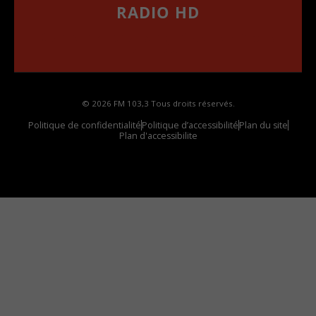
RADIO HD
••••••••••••••••••
Comment synthoniser la fréquence HD dans
votre voiture
© 2026 FM 103,3 Tous droits réservés.
Politique de confidentialité
Politique d’accessibilité
Plan du site
Plan d'accessibilite