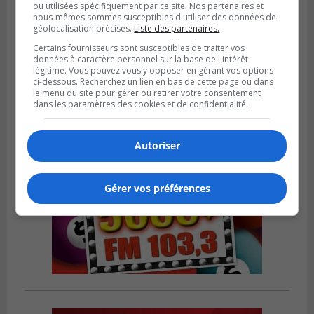
ou utilisées spécifiquement par ce site. Nos partenaires et
nous-mêmes sommes susceptibles d'utiliser des données de
VIEUX-LONGUEUIL
géolocalisation précises.
Liste des partenaires.
Publié le 3 août 2026 à 14h47
Le Livre bleu rassemble 200 curieux à
Certains fournisseurs sont susceptibles de traiter vos
Longueuil
données à caractère personnel sur la base de l'intérêt
légitime. Vous pouvez vous y opposer en gérant vos options
ci-dessous. Recherchez un lien en bas de cette page ou dans
le menu du site pour gérer ou retirer votre consentement
dans les paramètres des cookies et de confidentialité.
Autoriser
Gérer vos préférences