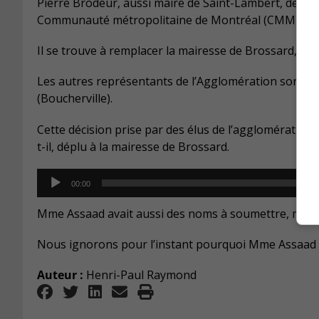
Pierre Brodeur, aussi maire de Saint-Lambert, devie
Communauté métropolitaine de Montréal (CMM).
Il se trouve à remplacer la mairesse de Brossard, Do
Les autres représentants de l’Agglomération sont Syl
(Boucherville).
Cette décision prise par des élus de l’agglomératio
t-il, déplu à la mairesse de Brossard.
Audio
00:00
Player
Mme Assaad avait aussi des noms à soumettre, mais n
Nous ignorons pour l’instant pourquoi Mme Assaad a
Auteur :
Henri-Paul Raymond