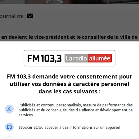
journaliste :
 devient le vice-président et le conseiller de la ville de
us haut poste de direction.
un vote lors de la séance du conseil d’agglomération de
FM 103,3 demande votre consentement pour
eur, a voté en faveur de ce changement de direction.
utiliser vos données à caractère personnel
dans les cas suivants :
e décision car, rappelait-elle, le siège de vice-président a
rande ville de l’agglomération, soit Brossard.
Publicités et contenu personnalisés, mesure de performance des
publicités et du contenu, études d’audience et développement de
services
t le faire en séance d’agglomération de Longueuil, alors la
e RTL.
Stocker et/ou accéder à des informations sur un appareil