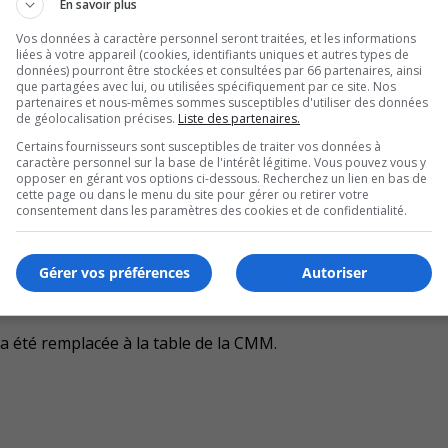
nt également membre du conseil d’administration de la
En savoir plus
Vos données à caractère personnel seront traitées, et les informations
liées à votre appareil (cookies, identifiants uniques et autres types de
reen Assaad, qui occupait ce siège de membre depuis son éle
données) pourront être stockées et consultées par 66 partenaires, ainsi
que partagées avec lui, ou utilisées spécifiquement par ce site. Nos
partenaires et nous-mêmes sommes susceptibles d'utiliser des données
vie Parent, vide-présidente, (Longueuil) et Jean Martel
de géolocalisation précises.
Liste des partenaires.
Certains fournisseurs sont susceptibles de traiter vos données à
caractère personnel sur la base de l'intérêt légitime. Vous pouvez vous y
opposer en gérant vos options ci-dessous. Recherchez un lien en bas de
n de Longueuil de remplacer Mme Assaad par M. Brodeur a, s
cette page ou dans le menu du site pour gérer ou retirer votre
consentement dans les paramètres des cookies et de confidentialité.
U
00:00
U
Gérer vos préférences
Autoriser
Ar
’a pas pus le faire.
ke
 été remplacée à la table de la CMM.
to
in
or
de
vo