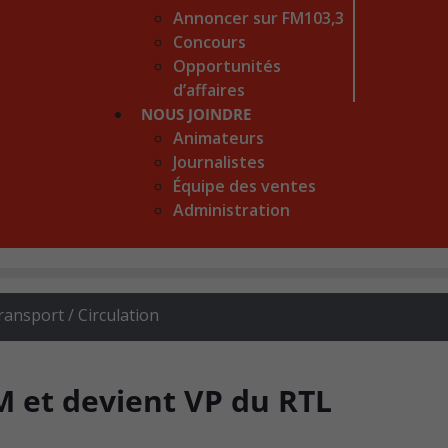
Annoncer sur FM103,3
Concours
Opportunités
d’affaires
NOUS JOINDRE
Animateurs
Journalistes
Équipe des ventes
Administration
ransport / Circulation
M et devient VP du RTL