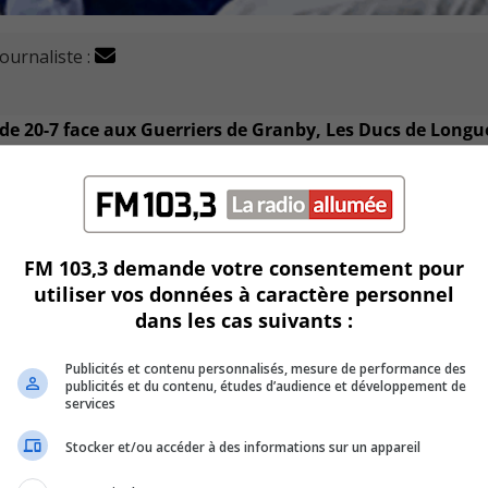
journaliste :
de 20-7 face aux Guerriers de Granby, Les Ducs de Longu
e au Parc Clair Matin à 19h30.
 fera face à Tristan Aspeck.
FM 103,3 demande votre consentement pour
utiliser vos données à caractère personnel
ême si la semaine s’annonce chargée, il désire construire s
dans les cas suivants :
Publicités et contenu personnalisés, mesure de performance des
U
publicités et du contenu, études d’audience et développement de
00:00
services
U
Ar
Stocker et/ou accéder à des informations sur un appareil
ke
to