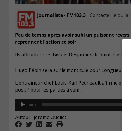
|
Journaliste - FM103,3
Contacter le ou la 
Peu de temps après avoir subi un puissant revers 
reprennent l’action ce soir.
Ils affrontent les Bisons Desjardins de Saint-Eustach
Hugo Pépin sera sur le monticule pour Longueuil et il
L’entraîneur-chef Louis-Karl Pedneault affirme que m
positif pour les parties à venir.
Audio
00:00
Player
Auteur : Jérôme Ouellet