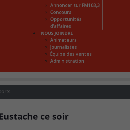
Annoncer sur FM103,3
Concours
Opportunités
d’affaires
NOUS JOINDRE
Animateurs
Journalistes
Équipe des ventes
Administration
ports
Eustache ce soir