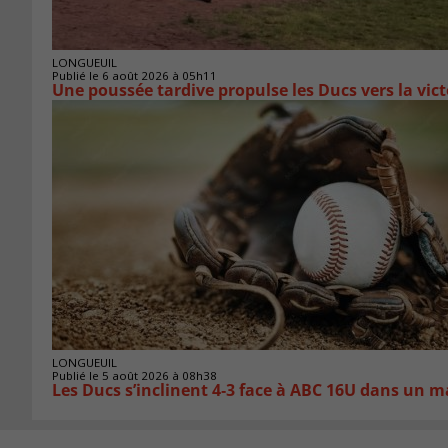
LONGUEUIL
Publié le 6 août 2026 à 05h11
Une poussée tardive propulse les Ducs vers la vict
LONGUEUIL
Publié le 5 août 2026 à 08h38
Les Ducs s’inclinent 4‑3 face à ABC 16U dans un m