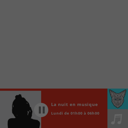
À partir de votre téléphone, allez sur le site
internet de la Radio allumée au
www.fm1033.ca
Ensuite cliquez sur l’icône situé au bas de
votre écran
(celui qui représente un carré incluant une
flèche dirigé vers le haut)
Cliquez maintenant sur l’option Ajouter sur
l’écran d’accueil et vous verrez apparaître le
logo du FM 103,3
Faites Enregistrer en haut à droite.
Et voilà! Toutes les infos et l’écoute de votre radio
locale vous sont maintenant accessibles en un clic!
Audio
00:00
00:00
La nuit en musique
Player
Lundi de 01h00 à 06h00