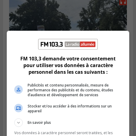
FM 103,3 demande votre consentement
pour utiliser vos données à caractère
personnel dans les cas suivants :
SAINT-HUBERT
Publié le 3 août 2026 à 12h00
L’arrivée du marché saisonnier à Saint-
Publicités et contenu personnalisés, mesure de
performance des publicités et du contenu, études
Hubert
d’audience et développement de services
Stocker et/ou accéder à des informations sur un
appareil
En savoir plus
Vos données à caractère personnel seront traitées, et les