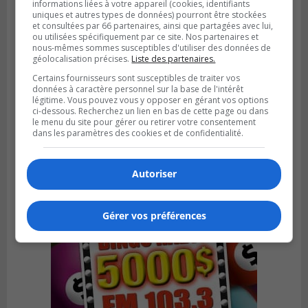
informations liées à votre appareil (cookies, identifiants
uniques et autres types de données) pourront être stockées
et consultées par 66 partenaires, ainsi que partagées avec lui,
ou utilisées spécifiquement par ce site. Nos partenaires et
nous-mêmes sommes susceptibles d'utiliser des données de
géolocalisation précises.
Liste des partenaires.
Certains fournisseurs sont susceptibles de traiter vos
SAINT-BRUNO-DE-MONTARVILLE
données à caractère personnel sur la base de l'intérêt
Publié le 2 août 2026 à 08h06
légitime. Vous pouvez vous y opposer en gérant vos options
La Fête des parcs est de retour à Saint-
ci-dessous. Recherchez un lien en bas de cette page ou dans
Bruno
le menu du site pour gérer ou retirer votre consentement
dans les paramètres des cookies et de confidentialité.
Autoriser
Gérer vos préférences