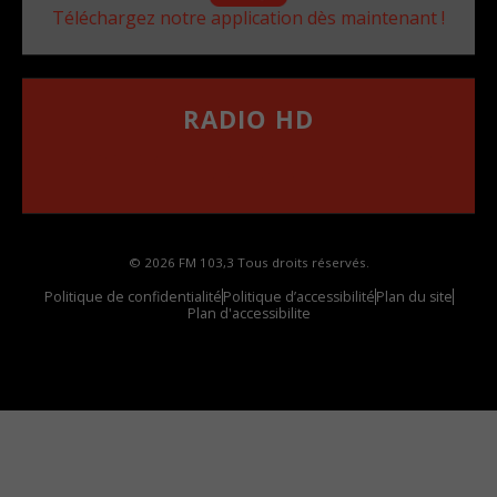
Téléchargez notre application dès maintenant !
RADIO HD
••••••••••••••••••
Comment synthoniser la fréquence HD dans
votre voiture
© 2026 FM 103,3 Tous droits réservés.
Politique de confidentialité
Politique d’accessibilité
Plan du site
Plan d'accessibilite