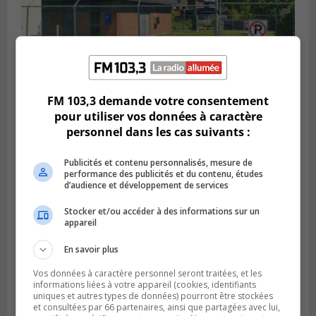
FM 103,3 demande votre consentement
SAINT-HUBERT
pour utiliser vos données à caractère
Publié le 6 août 2026 à 09h39
Longueuil injecte 1,5 M$ pour moderniser
personnel dans les cas suivants :
deux stations de pompage
Publicités et contenu personnalisés, mesure de
performance des publicités et du contenu, études
d’audience et développement de services
Stocker et/ou accéder à des informations sur un
appareil
En savoir plus
Vos données à caractère personnel seront traitées, et les
informations liées à votre appareil (cookies, identifiants
uniques et autres types de données) pourront être stockées
et consultées par 66 partenaires, ainsi que partagées avec lui,