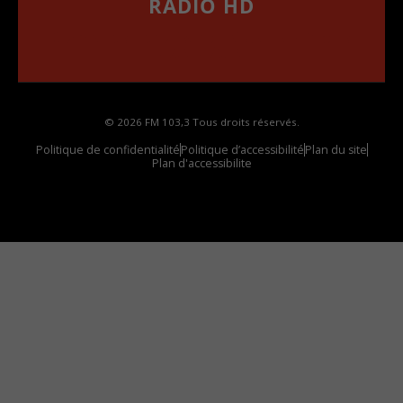
RADIO HD
••••••••••••••••••
Comment synthoniser la fréquence HD dans
votre voiture
© 2026 FM 103,3 Tous droits réservés.
Politique de confidentialité
Politique d’accessibilité
Plan du site
Plan d'accessibilite