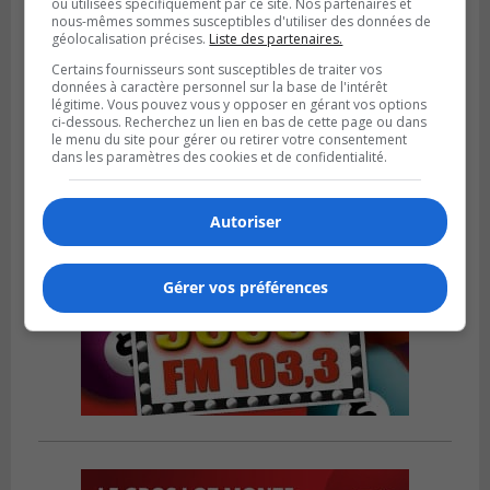
ou utilisées spécifiquement par ce site. Nos partenaires et
nous-mêmes sommes susceptibles d'utiliser des données de
BOUCHERVILLE
géolocalisation précises.
Liste des partenaires.
Publié le 5 août 2026 à 15h25
Le MTMD annonce des fermetures sur
Certains fournisseurs sont susceptibles de traiter vos
l’autoroute 20 à Boucherville
données à caractère personnel sur la base de l'intérêt
légitime. Vous pouvez vous y opposer en gérant vos options
ci-dessous. Recherchez un lien en bas de cette page ou dans
le menu du site pour gérer ou retirer votre consentement
dans les paramètres des cookies et de confidentialité.
Autoriser
Gérer vos préférences