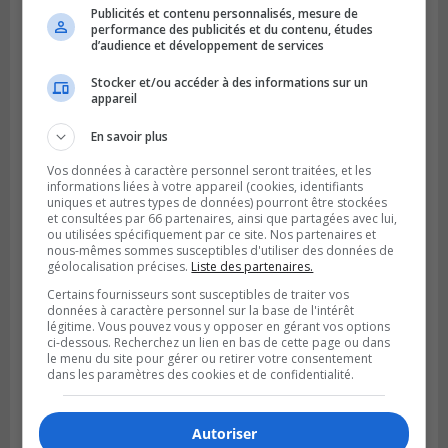
Publicités et contenu personnalisés, mesure de
performance des publicités et du contenu, études
d’audience et développement de services
Stocker et/ou accéder à des informations sur un
appareil
En savoir plus
LONGUEUIL
Vos données à caractère personnel seront traitées, et les
Publié le 6 août 2026 à 05h11
informations liées à votre appareil (cookies, identifiants
Une poussée tardive propulse les Ducs
uniques et autres types de données) pourront être stockées
vers la victoire à Laval
et consultées par 66 partenaires, ainsi que partagées avec lui,
ou utilisées spécifiquement par ce site. Nos partenaires et
nous-mêmes sommes susceptibles d'utiliser des données de
géolocalisation précises.
Liste des partenaires.
Certains fournisseurs sont susceptibles de traiter vos
données à caractère personnel sur la base de l'intérêt
légitime. Vous pouvez vous y opposer en gérant vos options
ci-dessous. Recherchez un lien en bas de cette page ou dans
le menu du site pour gérer ou retirer votre consentement
dans les paramètres des cookies et de confidentialité.
Autoriser