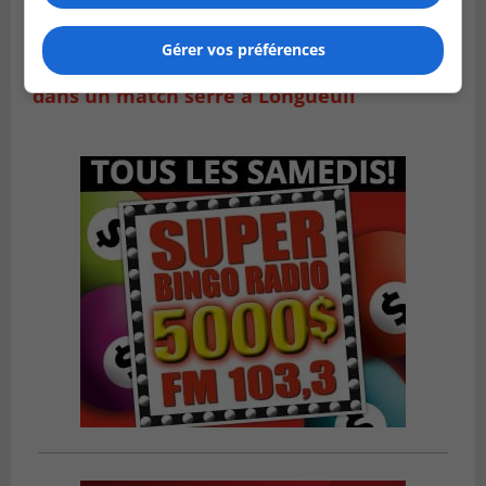
LONGUEUIL
Gérer vos préférences
Publié le 5 août 2026 à 08h38
Les Ducs s’inclinent 4‑3 face à ABC 16U
dans un match serré à Longueuil