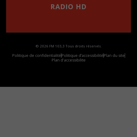
RADIO HD
••••••••••••••••••
Comment synthoniser la fréquence HD dans
votre voiture
© 2026 FM 103,3 Tous droits réservés.
Politique de confidentialité
Politique d’accessibilité
Plan du site
Plan d'accessibilite