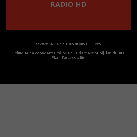
RADIO HD
••••••••••••••••••
Comment synthoniser la fréquence HD dans
votre voiture
© 2026 FM 103,3 Tous droits réservés.
Politique de confidentialité
Politique d’accessibilité
Plan du site
Plan d'accessibilite