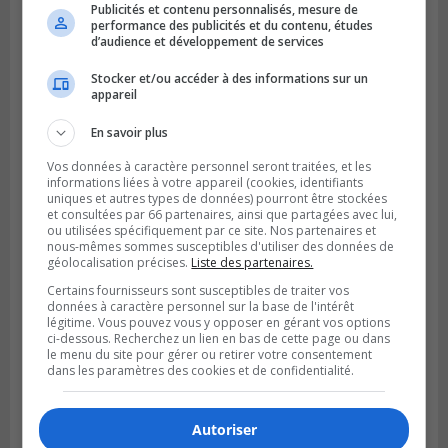
Publicités et contenu personnalisés, mesure de
performance des publicités et du contenu, études
BOUCHERVILLE
d’audience et développement de services
Publié le 5 août 2026 à 06h54
La SQ recense 18 décès pendant les
vacances de la construction
Stocker et/ou accéder à des informations sur un
appareil
En savoir plus
Vos données à caractère personnel seront traitées, et les
informations liées à votre appareil (cookies, identifiants
uniques et autres types de données) pourront être stockées
et consultées par 66 partenaires, ainsi que partagées avec lui,
ou utilisées spécifiquement par ce site. Nos partenaires et
nous-mêmes sommes susceptibles d'utiliser des données de
géolocalisation précises.
Liste des partenaires.
Certains fournisseurs sont susceptibles de traiter vos
données à caractère personnel sur la base de l'intérêt
légitime. Vous pouvez vous y opposer en gérant vos options
ci-dessous. Recherchez un lien en bas de cette page ou dans
le menu du site pour gérer ou retirer votre consentement
dans les paramètres des cookies et de confidentialité.
Autoriser