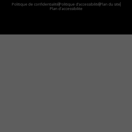
Politique de confidentialité
Politique d’accessibilité
Plan du site
Plan d'accessibilite
Comment installer notre vignette sur votre
appareil mobile
Vous avez envie d’écouter le FM 103,3 ou notre