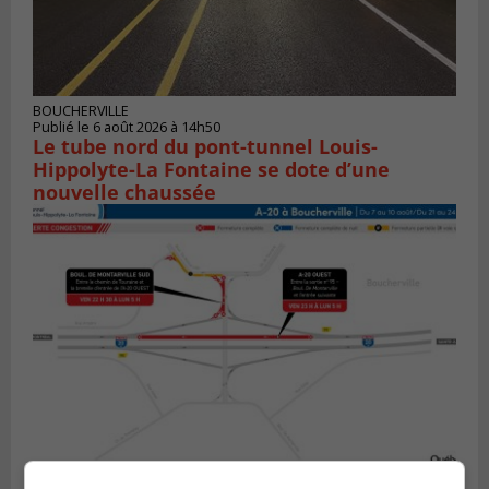
BOUCHERVILLE
Publié le 6 août 2026 à 14h50
Le tube nord du pont-tunnel Louis-
Hippolyte-La Fontaine se dote d’une
nouvelle chaussée
BOUCHERVILLE