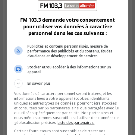
Publié le 5 août 2026 à 15h25
Le MTMD annonce des fermetures sur
l’autoroute 20 à Boucherville
FM 103,3 demande votre consentement
pour utiliser vos données à caractère
personnel dans les cas suivants :
Publicités et contenu personnalisés, mesure de
performance des publicités et du contenu, études
d’audience et développement de services
Stocker et/ou accéder à des informations sur un
appareil
En savoir plus
Vos données à caractère personnel seront traitées, et les
VIEUX-LONGUEUIL
informations liées à votre appareil (cookies, identifiants
Publié le 31 juillet 2026 à 14h20
uniques et autres types de données) pourront être stockées
Le RTL dévoile sa nouvelle flotte de
et consultées par 66 partenaires, ainsi que partagées avec lui,
transport adapté
ou utilisées spécifiquement par ce site. Nos partenaires et
nous-mêmes sommes susceptibles d'utiliser des données de
géolocalisation précises.
Liste des partenaires.
Certains fournisseurs sont susceptibles de traiter vos