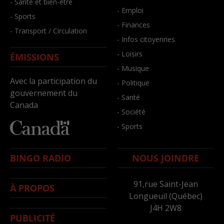
- Santé et bien-être
- Emploi
- Sports
- Finances
- Transport / Circulation
- Infos citoyennes
- Loisirs
ÉMISSIONS
- Musique
Avec la participation du
- Politique
gouvernement du
- Santé
Canada
- Société
- Sports
BINGO RADIO
NOUS JOINDRE
91,rue Saint-Jean
À PROPOS
Longueuil (Québec)
J4H 2W8
PUBLICITÉ