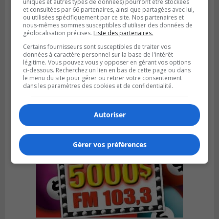
uniques et autres types de données) pourront être stockées
et consultées par 66 partenaires, ainsi que partagées avec lui,
ou utilisées spécifiquement par ce site. Nos partenaires et
nous-mêmes sommes susceptibles d'utiliser des données de
géolocalisation précises.
Liste des partenaires.
LA PRAIRIE
Certains fournisseurs sont susceptibles de traiter vos
Publié le 4 août 2026 à 15h50
données à caractère personnel sur la base de l'intérêt
Le mur du rempart de La Prairie retrouve
légitime. Vous pouvez vous y opposer en gérant vos options
sa jeunesse
ci-dessous. Recherchez un lien en bas de cette page ou dans
le menu du site pour gérer ou retirer votre consentement
dans les paramètres des cookies et de confidentialité.
Autoriser
Gérer vos préférences