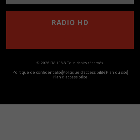
RADIO HD
••••••••••••••••••
Comment synthoniser la fréquence HD dans
votre voiture
© 2026 FM 103,3 Tous droits réservés.
Politique de confidentialité
Politique d’accessibilité
Plan du site
Plan d'accessibilite