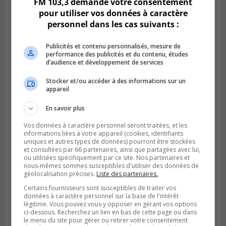
FM 103,3 demande votre consentement
pour utiliser vos données à caractère
personnel dans les cas suivants :
Publicités et contenu personnalisés, mesure de
performance des publicités et du contenu, études
d’audience et développement de services
Stocker et/ou accéder à des informations sur un
appareil
LONGUEUIL
Publié le 4 août 2026 à 06h01
En savoir plus
La police veut trouver des victimes de vols
de bijoux à Longueuil
Vos données à caractère personnel seront traitées, et les
informations liées à votre appareil (cookies, identifiants
uniques et autres types de données) pourront être stockées
et consultées par 66 partenaires, ainsi que partagées avec lui,
ou utilisées spécifiquement par ce site. Nos partenaires et
nous-mêmes sommes susceptibles d'utiliser des données de
géolocalisation précises.
Liste des partenaires.
Certains fournisseurs sont susceptibles de traiter vos
données à caractère personnel sur la base de l'intérêt
légitime. Vous pouvez vous y opposer en gérant vos options
ci-dessous. Recherchez un lien en bas de cette page ou dans
le menu du site pour gérer ou retirer votre consentement