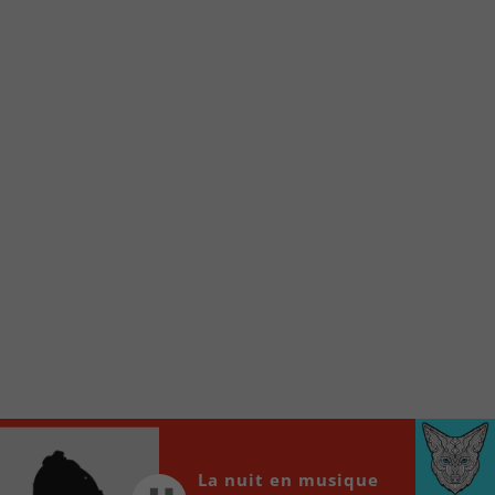
Voici la procédure ;)
À partir de votre téléphone, allez sur le site
internet de la Radio allumée au
www.fm1033.ca
Ensuite cliquez sur l’icône situé au bas de
votre écran
(celui qui représente un carré incluant une
flèche dirigé vers le haut)
Cliquez maintenant sur l’option Ajouter sur
l’écran d’accueil et vous verrez apparaître le
logo du FM 103,3
Faites Enregistrer en haut à droite.
Et voilà! Toutes les infos et l’écoute de votre radio
locale vous sont maintenant accessibles en un clic!
Audio
00:00
00:00
La nuit en musique
Player