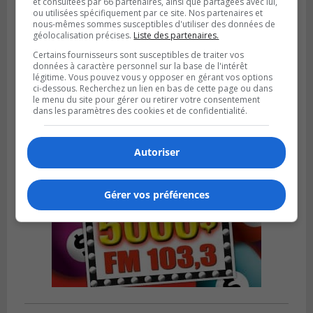
et consultées par 66 partenaires, ainsi que partagées avec lui,
ou utilisées spécifiquement par ce site. Nos partenaires et
nous-mêmes sommes susceptibles d'utiliser des données de
géolocalisation précises.
Liste des partenaires.
VIEUX-LONGUEUIL
Publié le 3 août 2026 à 14h47
Certains fournisseurs sont susceptibles de traiter vos
Le Livre bleu rassemble 200 curieux à
données à caractère personnel sur la base de l'intérêt
Longueuil
légitime. Vous pouvez vous y opposer en gérant vos options
ci-dessous. Recherchez un lien en bas de cette page ou dans
le menu du site pour gérer ou retirer votre consentement
dans les paramètres des cookies et de confidentialité.
Autoriser
Gérer vos préférences