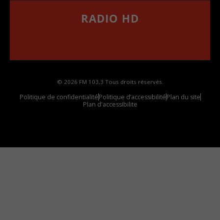
RADIO HD
••••••••••••••••••
Comment synthoniser la fréquence HD dans
votre voiture
© 2026 FM 103,3 Tous droits réservés.
Politique de confidentialité
Politique d’accessibilité
Plan du site
Plan d'accessibilite