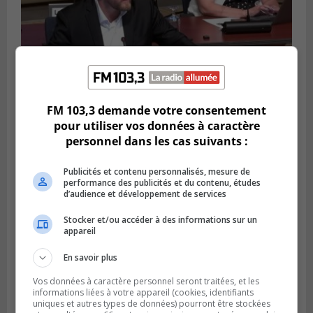
FM 103,3 demande votre consentement
pour utiliser vos données à caractère
LONGUEUIL
Publié le 4 août 2026 à 08h28
personnel dans les cas suivants :
Longueuil demande de reporter une
élection partielle
Publicités et contenu personnalisés, mesure de
performance des publicités et du contenu, études
d’audience et développement de services
Stocker et/ou accéder à des informations sur un
appareil
En savoir plus
Vos données à caractère personnel seront traitées, et les
informations liées à votre appareil (cookies, identifiants
uniques et autres types de données) pourront être stockées