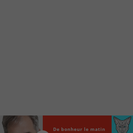
Voici la procédure ;)
À partir de votre téléphone, allez sur le site
internet de la Radio allumée au
www.fm1033.ca
Ensuite cliquez sur l’icône situé au bas de
votre écran
(celui qui représente un carré incluant une
flèche dirigé vers le haut)
Cliquez maintenant sur l’option Ajouter sur
l’écran d’accueil et vous verrez apparaître le
logo du FM 103,3
Faites Enregistrer en haut à droite.
Et voilà! Toutes les infos et l’écoute de votre radio
locale vous sont maintenant accessibles en un clic!
Audio
De bonheur le matin
00:00
00:00