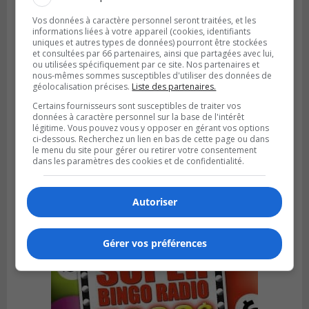
Vos données à caractère personnel seront traitées, et les
informations liées à votre appareil (cookies, identifiants
uniques et autres types de données) pourront être stockées
et consultées par 66 partenaires, ainsi que partagées avec lui,
ou utilisées spécifiquement par ce site. Nos partenaires et
nous-mêmes sommes susceptibles d'utiliser des données de
géolocalisation précises.
Liste des partenaires.
Certains fournisseurs sont susceptibles de traiter vos
données à caractère personnel sur la base de l'intérêt
légitime. Vous pouvez vous y opposer en gérant vos options
ci-dessous. Recherchez un lien en bas de cette page ou dans
Publié le 6 juillet 2026 à 09h33
le menu du site pour gérer ou retirer votre consentement
Longueuil conclue un contrat pour
dans les paramètres des cookies et de confidentialité.
valoriser des cendres d’incinération
Autoriser
Gérer vos préférences