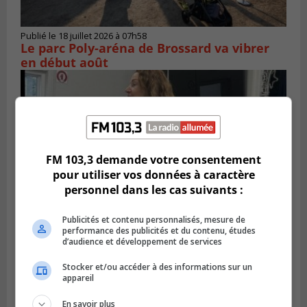
Publié le 18 juillet 2026 à 07h58
Le parc Poly-aréna de Brossard va vibrer
en début août
FM 103,3 demande votre consentement
pour utiliser vos données à caractère
personnel dans les cas suivants :
Publicités et contenu personnalisés, mesure de
performance des publicités et du contenu, études
d’audience et développement de services
Publié le 6 juillet 2026 à 11h18
Climat Québec dévoile deux candidats
Stocker et/ou accéder à des informations sur un
pour l’Agglomération
appareil
En savoir plus