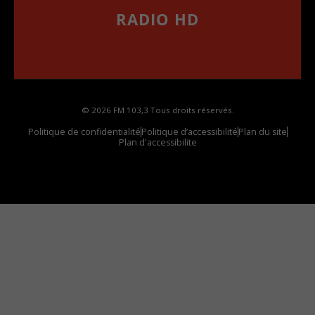
RADIO HD
••••••••••••••••••
Comment synthoniser la fréquence HD dans
votre voiture
© 2026 FM 103,3 Tous droits réservés.
Politique de confidentialité
Politique d’accessibilité
Plan du site
Plan d'accessibilite