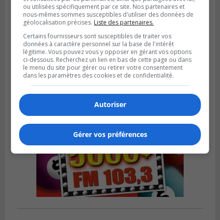
ou utilisées spécifiquement par ce site. Nos partenaires et
nous-mêmes sommes susceptibles d'utiliser des données de
LONGUEUIL
géolocalisation précises.
Liste des partenaires.
Publié le 6 août 2026 à 05h11
Une poussée tardive propulse les Ducs
Certains fournisseurs sont susceptibles de traiter vos
données à caractère personnel sur la base de l'intérêt
vers la victoire à Laval
légitime. Vous pouvez vous y opposer en gérant vos options
ci-dessous. Recherchez un lien en bas de cette page ou dans
le menu du site pour gérer ou retirer votre consentement
dans les paramètres des cookies et de confidentialité.
Autoriser
Gérer vos préférences