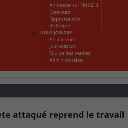
Annoncer sur FM103,3
Concours
Opportunités
d’affaires
NOUS JOINDRE
Animateurs
Journalistes
Équipe des ventes
Administration
prète attaqué reprend le travai