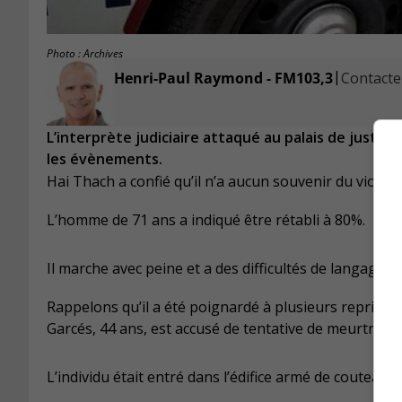
Photo : Archives
|
Henri-Paul Raymond - FM103,3
Contacter
L’interprète judiciaire attaqué au palais de justic
les évènements.
Hai Thach a confié qu’il n’a aucun souvenir du violent
L’homme de 71 ans a indiqué être rétabli à 80%.
Il marche avec peine et a des difficultés de langage.
Rappelons qu’il a été poignardé à plusieurs reprises l
Garcés, 44 ans, est accusé de tentative de meurtre et
L’individu était entré dans l’édifice armé de couteaux.