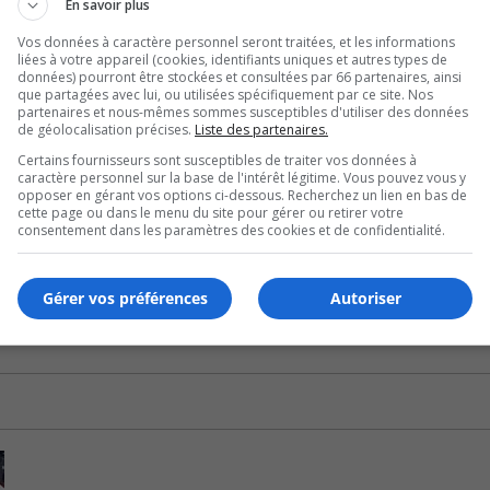
En savoir plus
e.
Vos données à caractère personnel seront traitées, et les informations
liées à votre appareil (cookies, identifiants uniques et autres types de
x puis transportée d’urgence à l’hôpital.
données) pourront être stockées et consultées par 66 partenaires, ainsi
que partagées avec lui, ou utilisées spécifiquement par ce site. Nos
partenaires et nous-mêmes sommes susceptibles d'utiliser des données
de géolocalisation précises.
Liste des partenaires.
l à la fin du mois.
Certains fournisseurs sont susceptibles de traiter vos données à
caractère personnel sur la base de l'intérêt légitime. Vous pouvez vous y
opposer en gérant vos options ci-dessous. Recherchez un lien en bas de
sées à l’entrée des palais de justice de Longueuil, de Laval
cette page ou dans le menu du site pour gérer ou retirer votre
consentement dans les paramètres des cookies et de confidentialité.
Gérer vos préférences
Autoriser