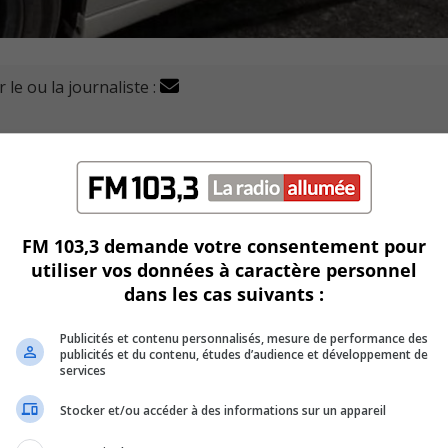
 le ou la journaliste :
e de Longueuil est de retour au travail, moins de deux mois
 incident selon ce qu’a rapporté le Journal de Montréal.
FM 103,3 demande votre consentement pour
utiliser vos données à caractère personnel
dans les cas suivants :
Publicités et contenu personnalisés, mesure de performance des
e 9 janvier dernier et l’auteur allégué de l’attaque Alexandre
publicités et du contenu, études d’audience et développement de
 de possession illégale d’armes.
services
Stocker et/ou accéder à des informations sur un appareil