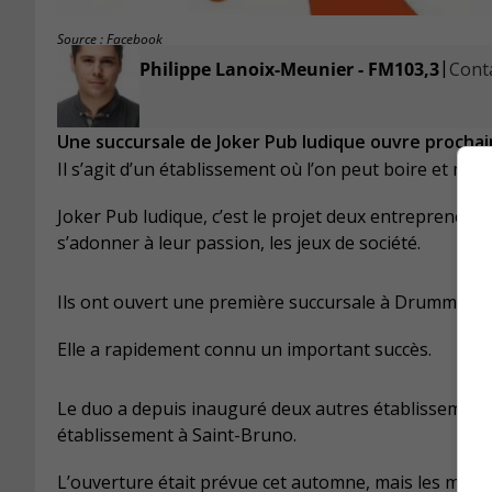
Source : Facebook
|
Philippe Lanoix-Meunier - FM103,3
Conta
Une succursale de Joker Pub ludique ouvre procha
Il s’agit d’un établissement où l’on peut boire et man
Joker Pub ludique, c’est le projet deux entrepreneurs
s’adonner à leur passion, les jeux de société.
Ils ont ouvert une première succursale à Drummondvi
Elle a rapidement connu un important succès.
Le duo a depuis inauguré deux autres établissements
établissement à Saint-Bruno.
L’ouverture était prévue cet automne, mais les mesur