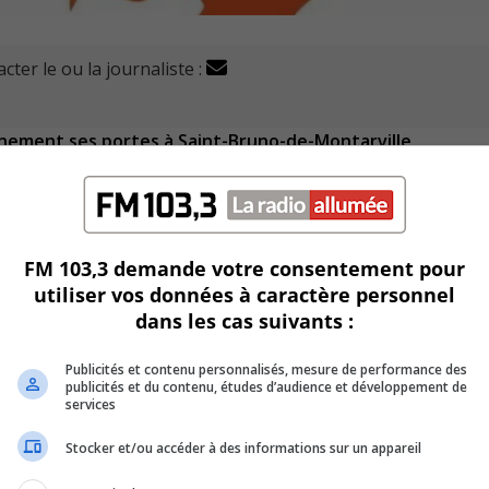
cter le ou la journaliste :
inement ses portes à Saint-Bruno-de-Montarville.
ger tout en jouant à des jeux de société en tout genre.
 de la Rive-Sud qui ont quitté leurs emplois conventionnels
FM 103,3 demande votre consentement pour
utiliser vos données à caractère personnel
lle en 2016.
dans les cas suivants :
Publicités et contenu personnalisés, mesure de performance des
publicités et du contenu, études d’audience et développement de
 à Longueuil et Lévis et s’apprête à ouvrir un quatrième
services
Stocker et/ou accéder à des informations sur un appareil
es sanitaires contre la covid ont retardé son inauguration.