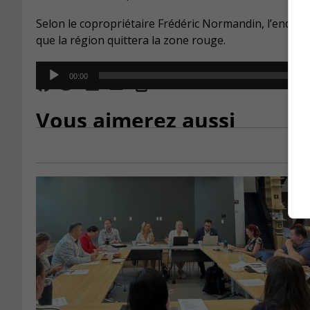
Selon le copropriétaire Frédéric Normandin, l’endroit
que la région quittera la zone rouge.
Audio
00:00
Player
Vous aimerez aussi