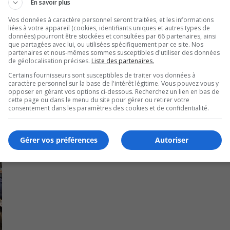
En savoir plus
 devrait ouvrir ses portes sur le boulevard Sir-Wilfrid-Lauri
Vos données à caractère personnel seront traitées, et les informations
liées à votre appareil (cookies, identifiants uniques et autres types de
données) pourront être stockées et consultées par 66 partenaires, ainsi
que partagées avec lui, ou utilisées spécifiquement par ce site. Nos
U
partenaires et nous-mêmes sommes susceptibles d'utiliser des données
00:00
de géolocalisation précises.
Liste des partenaires.
U
Certains fournisseurs sont susceptibles de traiter vos données à
Ar
caractère personnel sur la base de l'intérêt légitime. Vous pouvez vous y
ke
opposer en gérant vos options ci-dessous. Recherchez un lien en bas de
cette page ou dans le menu du site pour gérer ou retirer votre
to
consentement dans les paramètres des cookies et de confidentialité.
in
or
de
Gérer vos préférences
Autoriser
vo