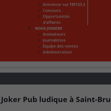
Annoncer sur FM103,3
Concours
Opportunités
d’affaires
NOUS JOINDRE
Animateurs
Journalistes
Équipe des ventes
Administration
Joker Pub ludique à Saint-Br