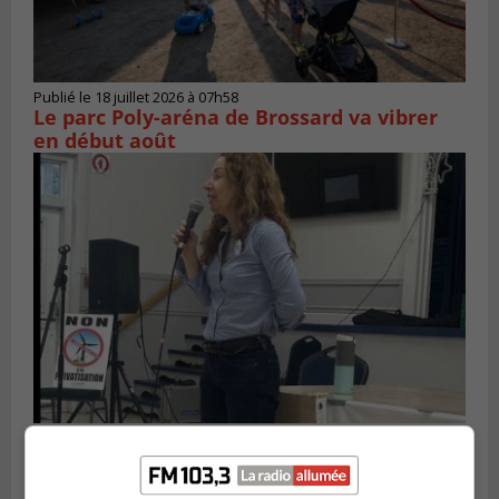
Publié le 18 juillet 2026 à 07h58
Le parc Poly-aréna de Brossard va vibrer
en début août
Publié le 6 juillet 2026 à 11h18
Climat Québec dévoile deux candidats
pour l’Agglomération