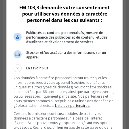
FM 103,3 demande votre consentement
pour utiliser vos données à caractère
personnel dans les cas suivants :
Publicités et contenu personnalisés, mesure de
performance des publicités et du contenu, études
d’audience et développement de services
Stocker et/ou accéder à des informations sur un
appareil
En savoir plus
Publié le 6 juillet 2026 à 09h33
Longueuil conclue un contrat pour
Vos données à caractère personnel seront traitées, et les
valoriser des cendres d’incinération
informations liées à votre appareil (cookies, identifiants
uniques et autres types de données) pourront être stockées
et consultées par 66 partenaires, ainsi que partagées avec lui,
ou utilisées spécifiquement par ce site. Nos partenaires et
nous-mêmes sommes susceptibles d'utiliser des données de
géolocalisation précises.
Liste des partenaires.
Certains fournisseurs sont susceptibles de traiter vos
données à caractère personnel sur la base de l'intérêt
légitime. Vous pouvez vous y opposer en gérant vos options
ci-dessous. Recherchez un lien en bas de cette page ou dans