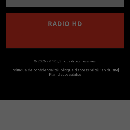
RADIO HD
••••••••••••••••••
Comment synthoniser la fréquence HD dans
votre voiture
© 2026 FM 103,3 Tous droits réservés.
Politique de confidentialité
Politique d’accessibilité
Plan du site
Plan d'accessibilite