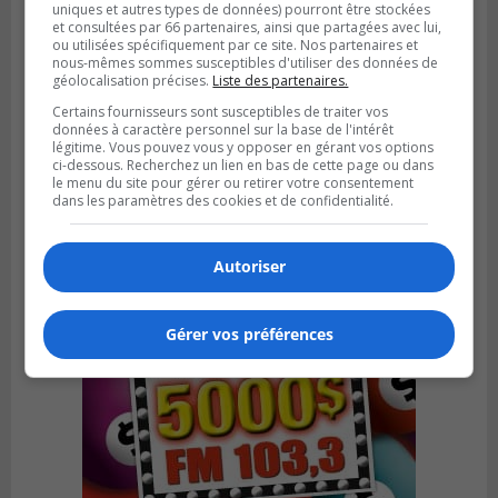
uniques et autres types de données) pourront être stockées
et consultées par 66 partenaires, ainsi que partagées avec lui,
ou utilisées spécifiquement par ce site. Nos partenaires et
nous-mêmes sommes susceptibles d'utiliser des données de
géolocalisation précises.
Liste des partenaires.
LA PRAIRIE
Certains fournisseurs sont susceptibles de traiter vos
Publié le 4 août 2026 à 15h50
données à caractère personnel sur la base de l'intérêt
Le mur du rempart de La Prairie retrouve
légitime. Vous pouvez vous y opposer en gérant vos options
sa jeunesse
ci-dessous. Recherchez un lien en bas de cette page ou dans
le menu du site pour gérer ou retirer votre consentement
dans les paramètres des cookies et de confidentialité.
Autoriser
Gérer vos préférences