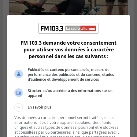
FM 103,3 demande votre consentement
SAINT-LAMBERT
pour utiliser vos données à caractère
Publié le 5 août 2026 à 08h23
personnel dans les cas suivants :
De la fibrose kystique à l’Ironman : le
parcours inspirant d’Emma Fontaine
Publicités et contenu personnalisés, mesure de
performance des publicités et du contenu, études
d’audience et développement de services
Stocker et/ou accéder à des informations sur un
appareil
En savoir plus
Vos données à caractère personnel seront traitées, et les
informations liées à votre appareil (cookies, identifiants
uniques et autres types de données) pourront être stockées
et consultées par 66 partenaires, ainsi que partagées avec lui,