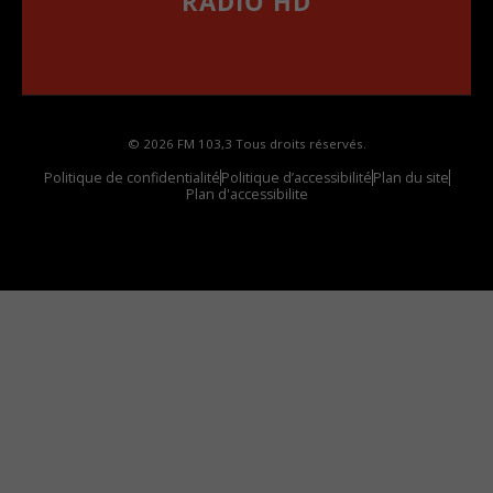
RADIO HD
••••••••••••••••••
Comment synthoniser la fréquence HD dans
votre voiture
© 2026 FM 103,3 Tous droits réservés.
Politique de confidentialité
Politique d’accessibilité
Plan du site
Plan d'accessibilite