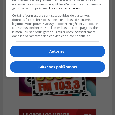
ou utilisées spécifiquement par ce site. Nos partenaires et
nous-mêmes sommes susceptibles d'utiliser des données de
Publié le 4 août 2026 à 13h18
géolocalisation précises.
Liste des partenaires.
Des fromages de la Laiterie Coaticook
Certains fournisseurs sont susceptibles de traiter vos
rappelés par l’ACIA
données à caractère personnel sur la base de l'intérêt
légitime. Vous pouvez vous y opposer en gérant vos options
ci-dessous. Recherchez un lien en bas de cette page ou dans
le menu du site pour gérer ou retirer votre consentement
dans les paramètres des cookies et de confidentialité.
Autoriser
Gérer vos préférences