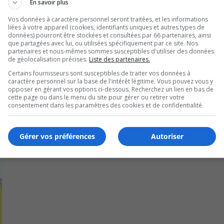
En savoir plus
Vos données à caractère personnel seront traitées, et les informations
liées à votre appareil (cookies, identifiants uniques et autres types de
ement à 480 000$ l’an passé.
données) pourront être stockées et consultées par 66 partenaires, ainsi
que partagées avec lui, ou utilisées spécifiquement par ce site. Nos
partenaires et nous-mêmes sommes susceptibles d'utiliser des données
 en 2021 à 373 000$ le mois dernier, une variation de 25%.
de géolocalisation précises.
Liste des partenaires.
Certains fournisseurs sont susceptibles de traiter vos données à
caractère personnel sur la base de l'intérêt légitime. Vous pouvez vous y
opposer en gérant vos options ci-dessous. Recherchez un lien en bas de
cette page ou dans le menu du site pour gérer ou retirer votre
consentement dans les paramètres des cookies et de confidentialité.
Gérer vos préférences
Autoriser