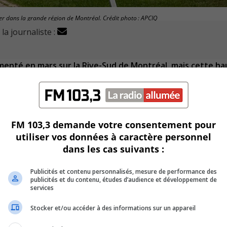
er dans la grande région de Montréal. Crédit photo : APCIQ
la journaliste :
menté en mars sur la Rive-Sud de Montréal, mais cette ha
 se stabiliser ou même à augmenter dans la grande région de
FM 103,3 demande votre consentement pour
s courtiers immobiliers du Québec (APCIQ), selon les données
utiliser vos données à caractère personnel
dans les cas suivants :
ud en mars dernier, comparativement à 1428 l’an dernier, un
Publicités et contenu personnalisés, mesure de performance des
publicités et du contenu, études d’audience et développement de
services
 de 8% le mois passé, comparé à mars 2021.
Stocker et/ou accéder à des informations sur un appareil
liales était en hausse de 20% en mars, comparé à la même pé