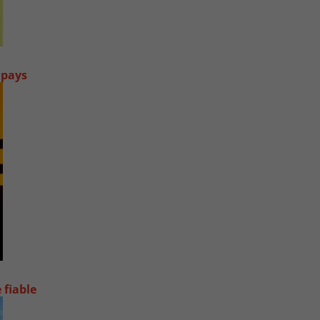
 pays
 fiable