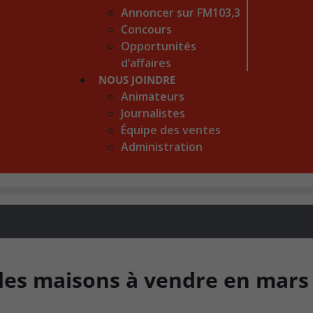
Annoncer sur FM103,3
Concours
Opportunités
d’affaires
NOUS JOINDRE
Animateurs
Journalistes
Équipe des ventes
Administration
des maisons à vendre en mars