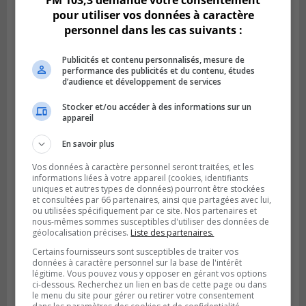
FM 103,3 demande votre consentement
pour utiliser vos données à caractère
personnel dans les cas suivants :
Publicités et contenu personnalisés, mesure de
performance des publicités et du contenu, études
d’audience et développement de services
Stocker et/ou accéder à des informations sur un
appareil
LONGUEUIL
Publié le 31 juillet 2026 à 09h28
En savoir plus
Alexandre Da Costa s’en va diriger au
Mexique
Vos données à caractère personnel seront traitées, et les
informations liées à votre appareil (cookies, identifiants
uniques et autres types de données) pourront être stockées
et consultées par 66 partenaires, ainsi que partagées avec lui,
ou utilisées spécifiquement par ce site. Nos partenaires et
nous-mêmes sommes susceptibles d'utiliser des données de
géolocalisation précises.
Liste des partenaires.
Certains fournisseurs sont susceptibles de traiter vos
données à caractère personnel sur la base de l'intérêt
légitime. Vous pouvez vous y opposer en gérant vos options
ci-dessous. Recherchez un lien en bas de cette page ou dans
le menu du site pour gérer ou retirer votre consentement