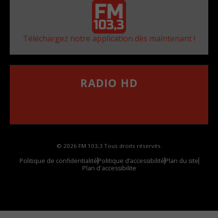
Téléchargez notre application dès maintenant !
RADIO HD
••••••••••••••••••
Comment synthoniser la fréquence HD dans
votre voiture
© 2026 FM 103,3 Tous droits réservés.
Politique de confidentialité
Politique d’accessibilité
Plan du site
Plan d'accessibilite