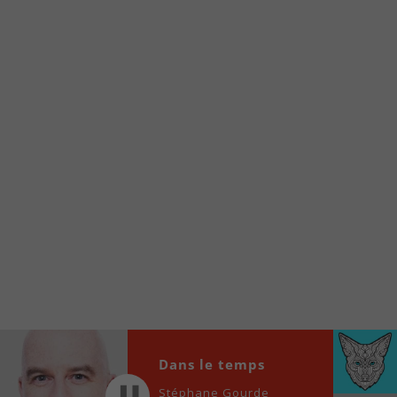
Voici la procédure ;)
À partir de votre téléphone, allez sur le site
internet de la Radio allumée au
www.fm1033.ca
Ensuite cliquez sur l’icône situé au bas de
votre écran
(celui qui représente un carré incluant une
flèche dirigé vers le haut)
Cliquez maintenant sur l’option Ajouter sur
l’écran d’accueil et vous verrez apparaître le
logo du FM 103,3
Faites Enregistrer en haut à droite.
Et voilà! Toutes les infos et l’écoute de votre radio
locale vous sont maintenant accessibles en un clic!
Audio
Dans le temps
00:00
00:00
Player
Stéphane Gourde