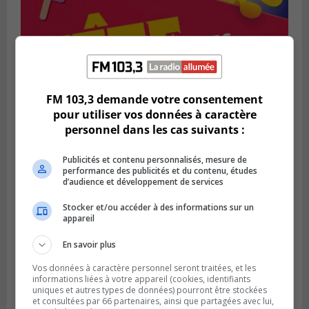
FM 103,3 demande votre consentement
SAINT-BRUNO-DE-MONTARVILLE
pour utiliser vos données à caractère
Publié le 2 août 2026 à 08h06
La Fête des parcs est de retour à Saint-
personnel dans les cas suivants :
Bruno
Publicités et contenu personnalisés, mesure de
performance des publicités et du contenu, études
d’audience et développement de services
Stocker et/ou accéder à des informations sur un
appareil
En savoir plus
Vos données à caractère personnel seront traitées, et les
informations liées à votre appareil (cookies, identifiants
uniques et autres types de données) pourront être stockées
et consultées par 66 partenaires, ainsi que partagées avec lui,