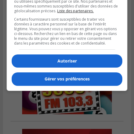
ou utilisées spécifiquement par ce site. Nos partenaires et
nous-mêmes sommes susceptibles d'utiliser des données de
SAINT-CATHERINE
géolocalisation précises.
Liste des partenaires.
Publié le 30 juillet 2026 à 07h58
Sainte-Catherine prolonge son aide
Certains fournisseurs sont susceptibles de traiter vos
financière au Complexe Le Partage
données à caractère personnel sur la base de l'intérêt
légitime. Vous pouvez vous y opposer en gérant vos options
ci-dessous. Recherchez un lien en bas de cette page ou dans
le menu du site pour gérer ou retirer votre consentement
dans les paramètres des cookies et de confidentialité.
Autoriser
Gérer vos préférences