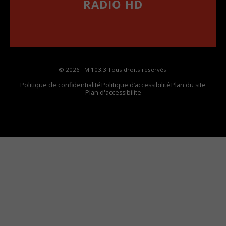
RADIO HD
••••••••••••••••••
Comment synthoniser la fréquence HD dans
votre voiture
© 2026 FM 103,3 Tous droits réservés.
Politique de confidentialité
Politique d’accessibilité
Plan du site
Plan d'accessibilite