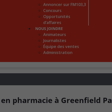
Annoncer sur FM103,3
Concours
Opportunités
d’affaires
NOUS JOINDRE
Animateurs
Journalistes
Équipe des ventes
Administration
s en pharmacie à Greenfield P