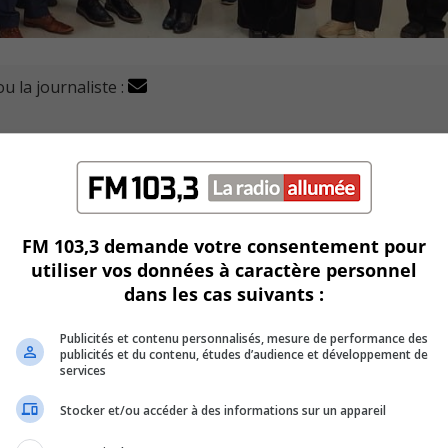
u la journaliste :
un nouvel espace dédié aux soins cliniques en pharmacie d
schereau.
uil de bénéficier de l’étendue des services offerts par les
FM 103,3 demande votre consentement pour
utiliser vos données à caractère personnel
dans les cas suivants :
U
00:00
U
Publicités et contenu personnalisés, mesure de performance des
publicités et du contenu, études d’audience et développement de
Ar
services
ke
to
Stocker et/ou accéder à des informations sur un appareil
in