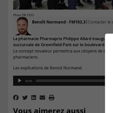
Photo FM 1033
|
Benoît Normand - FM103,3
Contacter le o
La pharmacie Pharmaprix Philippe Allard inaugure 
succursale de Greenfield Park sur le boulevard Ta
Le concept novateur permettra aux citoyens de Longue
pharmaciens.
Les explications de Benoit Normand.
Audio
00:00
Player
Vous aimerez aussi