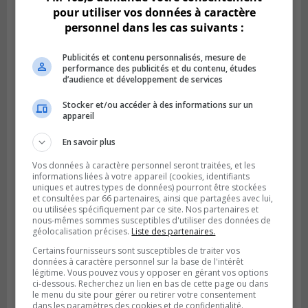
pour utiliser vos données à caractère
personnel dans les cas suivants :
Publicités et contenu personnalisés, mesure de
performance des publicités et du contenu, études
d’audience et développement de services
Stocker et/ou accéder à des informations sur un
appareil
BOUCHERVILLE
Publié le 31 juillet 2026 à 06h57
Boucherville veut de la sécurité
En savoir plus
ferroviaire sur son territoire
Vos données à caractère personnel seront traitées, et les
informations liées à votre appareil (cookies, identifiants
uniques et autres types de données) pourront être stockées
et consultées par 66 partenaires, ainsi que partagées avec lui,
ou utilisées spécifiquement par ce site. Nos partenaires et
nous-mêmes sommes susceptibles d'utiliser des données de
géolocalisation précises.
Liste des partenaires.
Certains fournisseurs sont susceptibles de traiter vos
données à caractère personnel sur la base de l'intérêt
légitime. Vous pouvez vous y opposer en gérant vos options
ci-dessous. Recherchez un lien en bas de cette page ou dans
le menu du site pour gérer ou retirer votre consentement
dans les paramètres des cookies et de confidentialité.