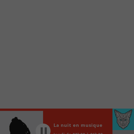
Voici la procédure ;)
À partir de votre téléphone, allez sur le site
internet de la Radio allumée au
www.fm1033.ca
Ensuite cliquez sur l’icône situé au bas de
votre écran
(celui qui représente un carré incluant une
flèche dirigé vers le haut)
Cliquez maintenant sur l’option Ajouter sur
l’écran d’accueil et vous verrez apparaître le
logo du FM 103,3
Faites Enregistrer en haut à droite.
Et voilà! Toutes les infos et l’écoute de votre radio
locale vous sont maintenant accessibles en un clic!
Audio
00:00
00:00
La nuit en musique
Player