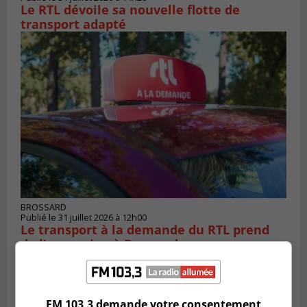
Le RTL dévoile sa nouvelle flotte de
transport adapté
BROSSARD
Publié le 31 juillet 2026 à 12h00
Le transport à la demande du RTL prend
de l’expansion à Brossard
FM 103,3 demande votre consentement