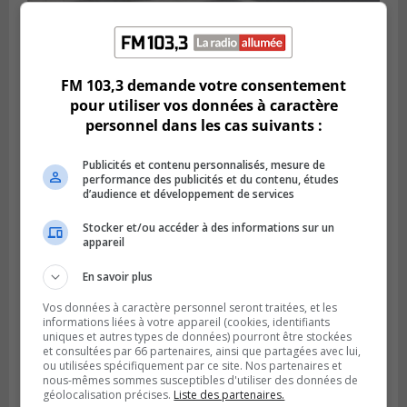
LONGUEUIL
Publié le 18 juillet 2026 à 10h00
FM 103,3 demande votre consentement
Deux projets scolaires pourront
pour utiliser vos données à caractère
développer à Longueuil
personnel dans les cas suivants :
Publicités et contenu personnalisés, mesure de
performance des publicités et du contenu, études
d’audience et développement de services
Stocker et/ou accéder à des informations sur un
appareil
En savoir plus
Vos données à caractère personnel seront traitées, et les
informations liées à votre appareil (cookies, identifiants
uniques et autres types de données) pourront être stockées
Publié le 18 juillet 2026 à 07h58
et consultées par 66 partenaires, ainsi que partagées avec lui,
Le parc Poly-aréna de Brossard va vibrer
ou utilisées spécifiquement par ce site. Nos partenaires et
nous-mêmes sommes susceptibles d'utiliser des données de
en début août
géolocalisation précises.
Liste des partenaires.