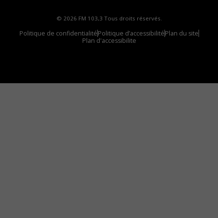
© 2026 FM 103,3 Tous droits réservés.
Politique de confidentialité
Politique d’accessibilité
Plan du site
Plan d'accessibilite
Comment installer notre vignette sur votre
appareil mobile