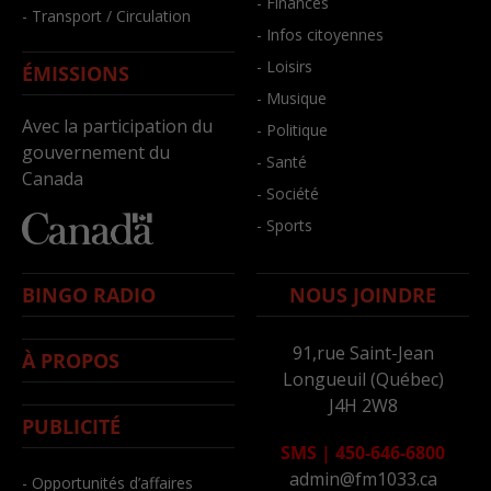
- Finances
- Transport / Circulation
- Infos citoyennes
- Loisirs
ÉMISSIONS
- Musique
Avec la participation du
- Politique
gouvernement du
- Santé
Canada
- Société
- Sports
BINGO RADIO
NOUS JOINDRE
91,rue Saint-Jean
À PROPOS
Longueuil (Québec)
J4H 2W8
PUBLICITÉ
SMS
|
450-646-6800
admin@fm1033.ca
- Opportunités d’affaires