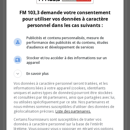
pour l’Agglomération
FM 103,3 demande votre consentement
pour utiliser vos données à caractère
personnel dans les cas suivants :
Publicités et contenu personnalisés, mesure de
performance des publicités et du contenu, études
d’audience et développement de services
Stocker et/ou accéder à des informations sur un
appareil
En savoir plus
Publié le 6 juillet 2026 à 09h33
Vos données à caractère personnel seront traitées, et les
Longueuil conclue un contrat pour
informations liées à votre appareil (cookies, identifiants
valoriser des cendres d’incinération
uniques et autres types de données) pourront être stockées
et consultées par 66 partenaires, ainsi que partagées avec lui,
ou utilisées spécifiquement par ce site. Nos partenaires et
nous-mêmes sommes susceptibles d'utiliser des données de
géolocalisation précises.
Liste des partenaires.
Certains fournisseurs sont susceptibles de traiter vos
données à caractère personnel sur la base de l'intérêt
légitime. Vous pouvez vous y opposer en gérant vos options