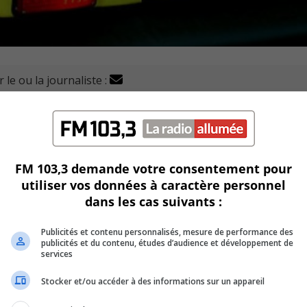
 le ou la journaliste :
s signes d'accident vasculaire cérébral (AVC) sont déso
t-Hôpital neurologique de Montréal (Le Neuro).
rêts dans les hôpitaux locaux.
FM 103,3 demande votre consentement pour
utiliser vos données à caractère personnel
s experts.
dans les cas suivants :
iat entre le Centre universitaire de santé McGill (CUSM) et le
Publicités et contenu personnalisés, mesure de performance des
publicités et du contenu, études d’audience et développement de
services
euro est, rappelons-le, un centre tertiaire.
Stocker et/ou accéder à des informations sur un appareil