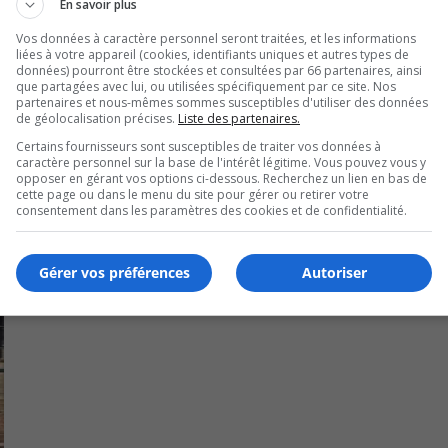
ruciaux, surtout quand chaque seconde compte pour minimi
En savoir plus
Vos données à caractère personnel seront traitées, et les informations
liées à votre appareil (cookies, identifiants uniques et autres types de
nt, nous indique la direction des communications du CISSMO,
données) pourront être stockées et consultées par 66 partenaires, ainsi
que partagées avec lui, ou utilisées spécifiquement par ce site. Nos
ements d’urgence dans la région.
partenaires et nous-mêmes sommes susceptibles d'utiliser des données
de géolocalisation précises.
Liste des partenaires.
Certains fournisseurs sont susceptibles de traiter vos données à
caractère personnel sur la base de l'intérêt légitime. Vous pouvez vous y
opposer en gérant vos options ci-dessous. Recherchez un lien en bas de
cette page ou dans le menu du site pour gérer ou retirer votre
consentement dans les paramètres des cookies et de confidentialité.
Gérer vos préférences
Autoriser