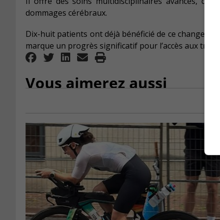
Il offre des soins multidisciplinaires avancés, c
dommages cérébraux.
Dix-huit patients ont déjà bénéficié de ce changeme
marque un progrès significatif pour l’accès aux trait
Vous aimerez aussi