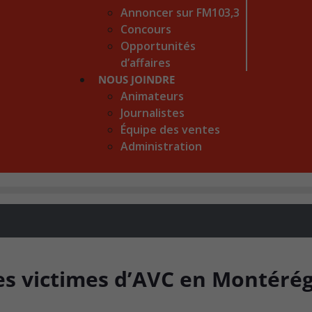
Annoncer sur FM103,3
Concours
Opportunités
d’affaires
NOUS JOINDRE
Animateurs
Journalistes
Équipe des ventes
Administration
s victimes d’AVC en Montérég