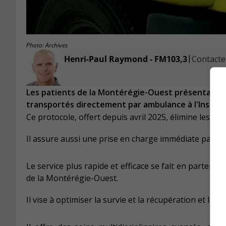
Photo: Archives
|
Henri-Paul Raymond - FM103,3
Contacter
Les patients de la Montérégie-Ouest présentant de
transportés directement par ambulance à l'Institu
Ce protocole, offert depuis avril 2025, élimine les ar
Il assure aussi une prise en charge immédiate par de
Le service plus rapide et efficace se fait en partenar
de la Montérégie-Ouest.
Il vise à optimiser la survie et la récupération et le N