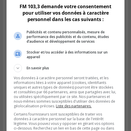
FM 103,3 demande votre consentement
pour utiliser vos données à caractère
personnel dans les cas suivants :
Publicités et contenu personnalisés, mesure de
performance des publicités et du contenu, études
d’audience et développement de services
Stocker et/ou accéder à des informations sur un
appareil
BROSSARD
En savoir plus
Publié le 23 février 2024 à 10h59
Les candidatures pour le Gala excellence
Vos données à caractère personnel seront traitées, et les
sont terminées
informations liées à votre appareil (cookies, identifiants
uniques et autres types de données) pourront être stockées
et consultées par 66 partenaires, ainsi que partagées avec lui,
ou utilisées spécifiquement par ce site. Nos partenaires et
nous-mêmes sommes susceptibles d'utiliser des données de
géolocalisation précises.
Liste des partenaires.
Certains fournisseurs sont susceptibles de traiter vos
données à caractère personnel sur la base de l'intérêt
légitime. Vous pouvez vous y opposer en gérant vos options
ci-dessous. Recherchez un lien en bas de cette page ou dans