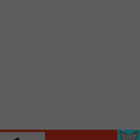
d’accueil rapidement.
Voici la procédure ;)
À partir de votre téléphone, allez sur le site
internet de la Radio allumée au
www.fm1033.ca
Ensuite cliquez sur l’icône situé au bas de
votre écran
(celui qui représente un carré incluant une
flèche dirigé vers le haut)
Cliquez maintenant sur l’option Ajouter sur
l’écran d’accueil et vous verrez apparaître le
logo du FM 103,3
Faites Enregistrer en haut à droite.
Et voilà! Toutes les infos et l’écoute de votre radio
locale vous sont maintenant accessibles en un clic!