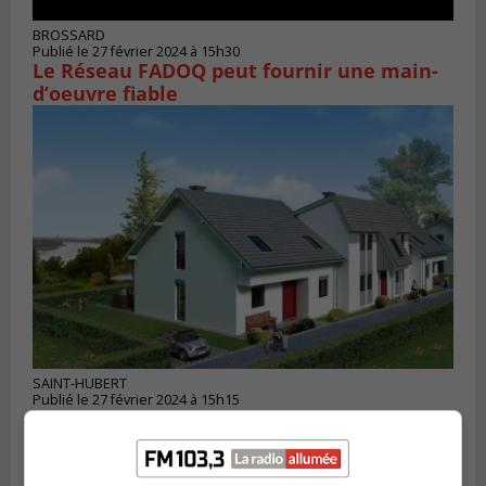
BROSSARD
Publié le 27 février 2024 à 15h30
Le Réseau FADOQ peut fournir une main-
d’oeuvre fiable
SAINT-HUBERT
Publié le 27 février 2024 à 15h15
Carignan a un plan pour le locatif
intergénérationnel