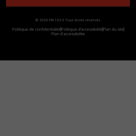
© 2026 FM 103,3 Tous droits réservés.
Politique de confidentialité
Politique d’accessibilité
Plan du site
Plan d'accessibilite
Comment installer notre vignette sur votre