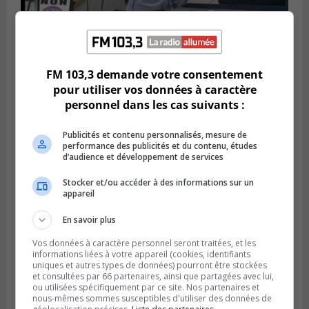
FM 103,3 demande votre consentement
Publié le 6 juillet 2026 à 11h18
Climat Québec dévoile deux candidats
pour utiliser vos données à caractère
pour l’Agglomération
personnel dans les cas suivants :
Publicités et contenu personnalisés, mesure de
performance des publicités et du contenu, études
d’audience et développement de services
Stocker et/ou accéder à des informations sur un
appareil
En savoir plus
Vos données à caractère personnel seront traitées, et les
informations liées à votre appareil (cookies, identifiants
uniques et autres types de données) pourront être stockées
et consultées par 66 partenaires, ainsi que partagées avec lui,
Publié le 6 juillet 2026 à 09h33
ou utilisées spécifiquement par ce site. Nos partenaires et
Longueuil conclue un contrat pour
nous-mêmes sommes susceptibles d'utiliser des données de