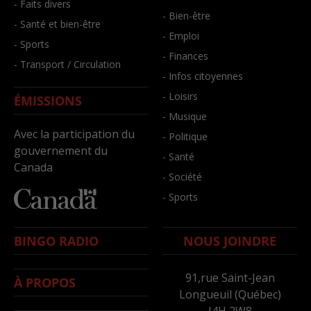
- Faits divers
- Bien-être
- Santé et bien-être
- Emploi
- Sports
- Finances
- Transport / Circulation
- Infos citoyennes
- Loisirs
ÉMISSIONS
- Musique
Avec la participation du
- Politique
gouvernement du
- Santé
Canada
- Société
- Sports
BINGO RADIO
NOUS JOINDRE
91,rue Saint-Jean
À PROPOS
Longueuil (Québec)
J4H 2W8