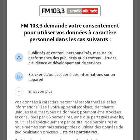
LONGUEUIL
Publié le 6 août 2026 à 05h11
Une poussée tardive propulse les Ducs
vers la victoire à Laval
FM 103,3 demande votre consentement
pour utiliser vos données à caractère
personnel dans les cas suivants :
Publicités et contenu personnalisés, mesure de
performance des publicités et du contenu, études
d’audience et développement de services
Stocker et/ou accéder à des informations sur un
appareil
En savoir plus
Vos données à caractère personnel seront traitées, et les
informations liées à votre appareil (cookies, identifiants
LONGUEUIL
uniques et autres types de données) pourront être stockées
Publié le 5 août 2026 à 08h38
et consultées par 66 partenaires, ainsi que partagées avec lui,
Les Ducs s’inclinent 4‑3 face à ABC 16U
ou utilisées spécifiquement par ce site. Nos partenaires et
dans un match serré à Longueuil
nous-mêmes sommes susceptibles d'utiliser des données de
géolocalisation précises.
Liste des partenaires.