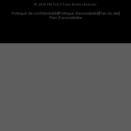
© 2026 FM 103,3 Tous droits réservés.
Politique de confidentialité
Politique d’accessibilité
Plan du site
Plan d'accessibilite
Comment installer notre vignette sur votre
appareil mobile