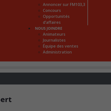
Annoncer sur FM103,3
Concours
Opportunités
d’affaires
NOUS JOINDRE
Animateurs
Journalistes
Équipe des ventes
Administration
ert