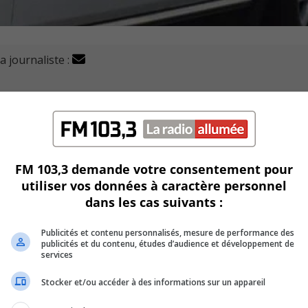
a journaliste :
euil (SPAL) enquête sur une mort suspecte survenue dima
9 h, pour un véhicule en flammes dans un cimetière du bo
FM 103,3 demande votre consentement pour
utiliser vos données à caractère personnel
 retrouvée sans vie.
dans les cas suivants :
rrêté à proximité par les policiers grâce à l’intervent
Publicités et contenu personnalisés, mesure de performance des
publicités et du contenu, études d’audience et développement de
services
 les enquêteurs des crimes majeurs.
Stocker et/ou accéder à des informations sur un appareil
er les circonstances exactes de l’événement, qualifié pour l’