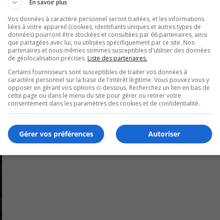
En savoir plus
Vos données à caractère personnel seront traitées, et les informations
liées à votre appareil (cookies, identifiants uniques et autres types de
 entre le parc Marquis et le boulevard Édouard pour sécur
données) pourront être stockées et consultées par 66 partenaires, ainsi
que partagées avec lui, ou utilisées spécifiquement par ce site. Nos
partenaires et nous-mêmes sommes susceptibles d'utiliser des données
de géolocalisation précises.
Liste des partenaires.
tions à communiquer avec la ligne Info-Azimut ou à comp
Certains fournisseurs sont susceptibles de traiter vos données à
caractère personnel sur la base de l'intérêt légitime. Vous pouvez vous y
opposer en gérant vos options ci-dessous. Recherchez un lien en bas de
cette page ou dans le menu du site pour gérer ou retirer votre
consentement dans les paramètres des cookies et de confidentialité.
Gérer vos préférences
Autoriser