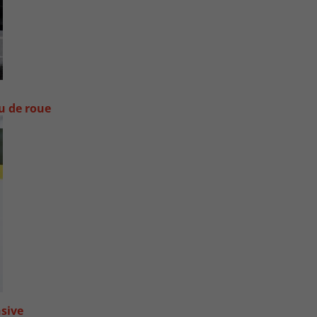
ou de roue
nsive